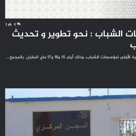
3
0
ات الشباب : نحو تطوير و تحديث
ب
لشباب، وذلك أيام 15 و16 و17 ماي المقبل، بالمجمع…