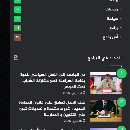
رياضة
16
منوعات
6
سياحة
3
برامج
15
أش واقع
15
الجديد في البرامج
من الجامعة إلى الفعل السياسي..ندوة
بقلعة السراغنة تضع مشاركة الشباب
تحت المجهر
4 مارس، 2026
لجنة العدل تصادق على قانون المحاماة
الجديد : شروط مشددة و تعديلات كبرى
على التكوين و الممارسة
15 مايو، 2026