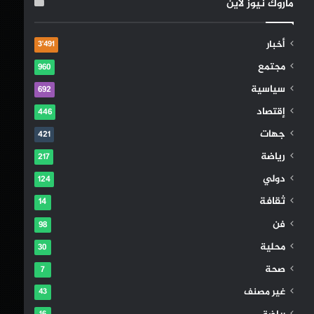
ماروك نيوز لاين
أخبار
3٬491
مجتمع
960
سياسية
692
إقتصاد
446
جهات
421
رياضة
217
دولي
124
ثقافة
14
فن
98
محلية
30
صحة
7
غير مصنف
43