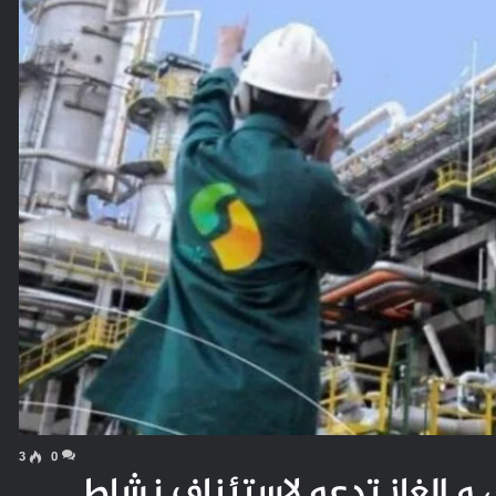
3
0
ل و الغاز تدعو لإستئناف نشاط