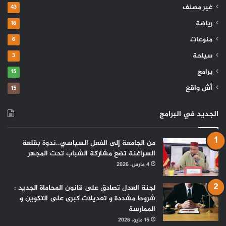
غير مصنف
43
رياضة
16
منوعات
6
سياحة
3
برامج
15
أش واقع
15
الجديد في البرامج
من الجامعة إلى الفعل السياسي..ندوة بقلعة
السراغنة تضع مشاركة الشباب تحت المجهر
4 مارس، 2026
لجنة العدل تصادق على قانون المحاماة الجديد :
شروط مشددة و تعديلات كبرى على التكوين و
الممارسة
15 مايو، 2026