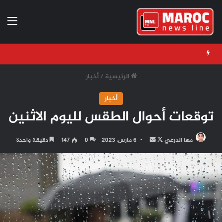
الق
الرئيسية
/
أخبار
أخبار
توقعات أحوال الطقس لليوم الاثنين
تابع
أرسل
مها الدرعي
6 مارس، 2023
0
147
دقيقة واحدة
على
بريدا
X
إلكترونيا