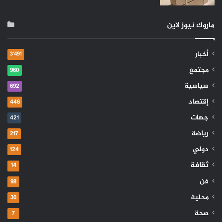
ماروك نيوز لاين
أخبار
3٬491
مجتمع
960
سياسية
692
إقتصاد
446
جهات
421
رياضة
217
دولي
124
ثقافة
14
فن
98
محلية
30
صحة
7