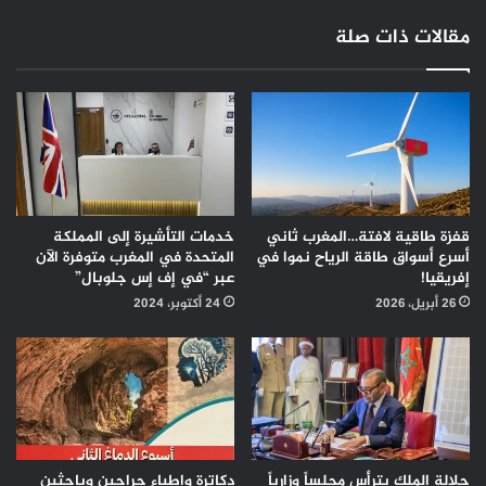
مقالات ذات صلة
قفزة طاقية لافتة…المغرب ثاني
خدمات التأشيرة إلى المملكة
أسرع أسواق طاقة الرياح نموا في
المتحدة في المغرب متوفرة الآن
إفريقيا!
عبر “في إف إس جلوبال”
26 أبريل، 2026
24 أكتوبر، 2024
جلالة الملك يترأس مجلساً وزارياً
دكاترة واطباء جراحين وباحثين