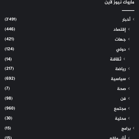
ماروك نيوز لاين
(3٬491)
أخبار
(446)
إقتصاد
(421)
جهات
(124)
دولي
ثقافة
(14)
(217)
رياضة
(692)
سياسية
(7)
صحة
(98)
فن
(960)
مجتمع
(30)
محلية
(15)
برامج
(15)
أش واقع