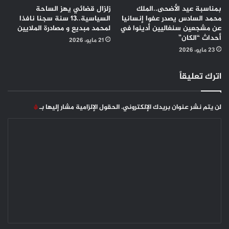
بمناسبة عيد الأضحى..الملك
زلزال قضائي يهز الساحة
محمد السادس يصدر عفوا إنسانيا
السياسية..13 سنة سجنا نافذا
عن مشجعين سنغاليين أدينوا في
لمحمد مبديع و مصادرة الملايين
أحداث “الكان”
21 مايو، 2026
23 مايو، 2026
اترك تعليقاً
لن يتم نشر عنوان بريدك الإلكتروني.
الحقول الإلزامية مشار إليها بـ
*
ا
ل
ت
ع
ل
ي
ق