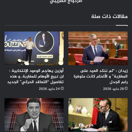
الضريبي
الازدواج الضريبي
الاقتصادية بمجلس النواب التي ستدشن ابتداء من الأربعاء المقبل
المناقشة العامة لمواد هذا النص، وهي من المحطات المهمة في
مقالات ذات صلة
الدخول البرلماني الجديد.
المصدر : وكالة المغرب العربي للأنباء
زيدان : “لم ننكد العيد على
أوزين يهاجم الوعود الإنتخابية :
المغاربة” و الأغنام كانت متوفرة
لن نبيع الأوهام للمغاربة..و هذه
رغم الجدل
تفاصيل “التعاقد الحركي” الجديد
28 مايو، 2026
24 مايو، 2026