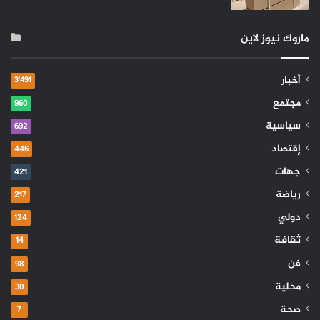
ماروك نيوز لاين
أخبار
3٬491
مجتمع
960
سياسية
692
إقتصاد
446
جهات
421
رياضة
217
دولي
124
ثقافة
14
فن
98
محلية
30
صحة
7