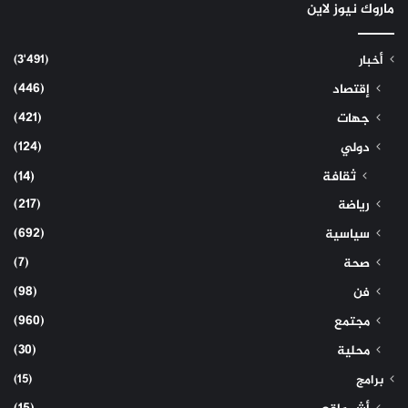
ماروك نيوز لاين
(3٬491)
أخبار
(446)
إقتصاد
(421)
جهات
(124)
دولي
ثقافة
(14)
(217)
رياضة
(692)
سياسية
(7)
صحة
(98)
فن
(960)
مجتمع
(30)
محلية
(15)
برامج