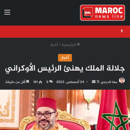
الق
الرئيسية
/
أخبار
أخبار
جلالة الملك يهنئ الرئيس الأوكراني
تابع
أرسل
مها الدرعي
24 أغسطس، 2022
0
101
أقل من دقيقة
على
بريدا
X
إلكترونيا