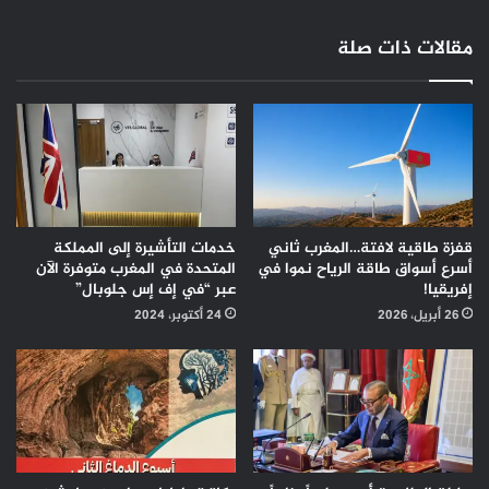
الخيام
مقالات ذات صلة
قفزة طاقية لافتة…المغرب ثاني
خدمات التأشيرة إلى المملكة
أسرع أسواق طاقة الرياح نموا في
المتحدة في المغرب متوفرة الآن
إفريقيا!
عبر “في إف إس جلوبال”
26 أبريل، 2026
24 أكتوبر، 2024