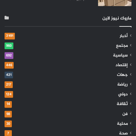
ماروك نيوز لاين
أخبار
3٬491
مجتمع
960
سياسية
692
إقتصاد
446
جهات
421
رياضة
217
دولي
124
ثقافة
14
فن
98
محلية
30
صحة
7