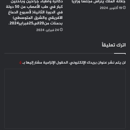
جلالة الملك يترأس مجلساً وزارياً
دكاترة واطباء جراحين وباحثين
كبار في طب الأعصاب من 50 دولة
19 أكتوبر، 2024
في الدورة الثانية( لأسبوع الدماغ
الافريقي والشرق المتوسطي)
بدمنات من20الى25فبراير2024.
24 فبراير، 2024
اترك تعليقاً
لن يتم نشر عنوان بريدك الإلكتروني.
الحقول الإلزامية مشار إليها بـ
*
ا
ل
ت
ع
ل
ي
ق