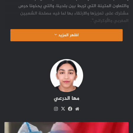
والتعاون المتينة التي تربط بين بلدينا، والتي يحذونا حرص
مشترك على تعزيزها والارتقاء بها لما فيه مصلحة الشعبين
المغربي والأوكراني”.
اظهر المزيد
مها الدرعي
موقع
‫X
فيسبوك
انستقرام
الويب
كوفيد
-19