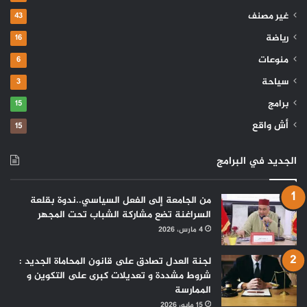
غير مصنف
43
رياضة
16
منوعات
6
سياحة
3
برامج
15
أش واقع
15
الجديد في البرامج
من الجامعة إلى الفعل السياسي..ندوة بقلعة
السراغنة تضع مشاركة الشباب تحت المجهر
4 مارس، 2026
لجنة العدل تصادق على قانون المحاماة الجديد :
شروط مشددة و تعديلات كبرى على التكوين و
الممارسة
15 مايو، 2026