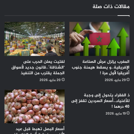
الشرقاوي
مقالات ذات صلة
المغرب يزلزل عرش الصناعة
لفتيت يعلن الحرب على
الإفريقية..و يسقط هيمنة جنوب
‘الشناقة’..قانون جديد لأسواق
أفريقيا لأول مرة !
الجملة يقترب من التنفيذ
29 مايو، 2026
20 مايو، 2026
ذ الفقراء يتحول إلى وجبة
للأغنياء…أسعار السردين تقفز إلى
40 درهما !
19 مايو، 2026
أسعار البصل تهبط قبل عيد