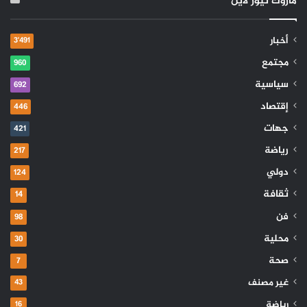
ماروك نيوز لاين
أخبار
3٬491
مجتمع
960
سياسية
692
إقتصاد
446
جهات
421
رياضة
217
دولي
124
ثقافة
14
فن
98
محلية
30
صحة
7
غير مصنف
43
رياضة
16