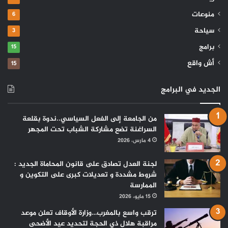
منوعات
6
سياحة
3
برامج
15
أش واقع
15
الجديد في البرامج
من الجامعة إلى الفعل السياسي..ندوة بقلعة
السراغنة تضع مشاركة الشباب تحت المجهر
4 مارس، 2026
لجنة العدل تصادق على قانون المحاماة الجديد :
شروط مشددة و تعديلات كبرى على التكوين و
الممارسة
15 مايو، 2026
ترقب واسع بالمغرب…وزارة الأوقاف تعلن موعد
مراقبة هلال ذي الحجة لتحديد عيد الأضحى