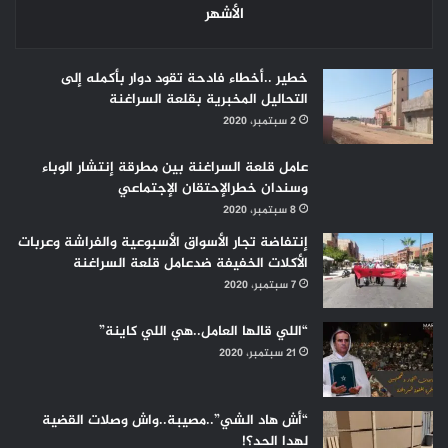
الأشهر
خطير ..أخطاء فادحة تقود دوار بأكمله إلى
التحاليل المخبرية بقلعة السراغنة
2 سبتمبر، 2020
عامل قلعة السراغنة بين مطرقة إنتشار الوباء
وسندان خطرالإحتقان الإجتماعي
8 سبتمبر، 2020
إنتفاضة تجار الأسواق الأسبوعية والفراشة وعربات
الأكلات الخفيفة ضدعامل قلعة السراغنة
7 سبتمبر، 2020
“اللي قالها العامل..هي اللي كاينة”
21 سبتمبر، 2020
“أش هاد الشي”..مصيبة..واش وصلات القضية
لهدا الحد؟!