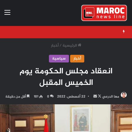
الق
الرئيسية
/
أخبار
أخبار
سياسية
انعقاد مجلس الحكومة يوم
الخميس المقبل
تابع
أرسل
مها الدرعي
22 أغسطس، 2022
0
101
أقل من دقيقة
على
بريدا
X
إلكترونيا