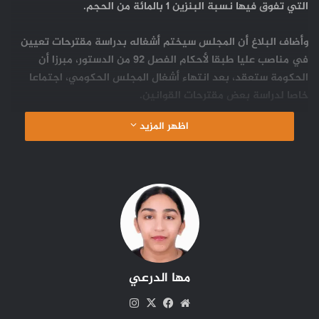
التي تفوق فيها نسبة البنزين 1 بالمائة من الحجم.
وأضاف البلاغ أن المجلس سيختم أشغاله بدراسة مقترحات تعيين
في مناصب عليا طبقا لأحكام الفصل 92 من الدستور، مبرزا أن
الحكومة ستعقد، بعد انتهاء أشغال المجلس الحكومي، اجتماعا
خاصا لدراسة بعض مقترحات القوانين.
اظهر المزيد
مها الدرعي
موقع
‫X
فيسبوك
انستقرام