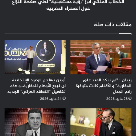
الصحراء
الخطاب الملكي أبرز "رؤية مستقبلية" لطي صفحة النزاع
المغربية
حول الصحراء المغربية
مقالات ذات صلة
زيدان : “لم ننكد العيد على
أوزين يهاجم الوعود الإنتخابية :
المغاربة” و الأغنام كانت متوفرة
لن نبيع الأوهام للمغاربة..و هذه
رغم الجدل
تفاصيل “التعاقد الحركي” الجديد
28 مايو، 2026
24 مايو، 2026