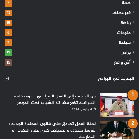
صحة
7
غير مصنف
43
رياضة
16
منوعات
6
سياحة
3
برامج
15
أش واقع
15
الجديد في البرامج
من الجامعة إلى الفعل السياسي..ندوة بقلعة
السراغنة تضع مشاركة الشباب تحت المجهر
4 مارس، 2026
لجنة العدل تصادق على قانون المحاماة الجديد :
شروط مشددة و تعديلات كبرى على التكوين و
الممارسة