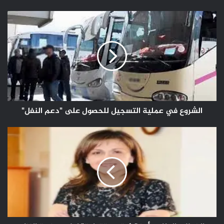
الويب
الشروع
في
عملية
التسجيل
للحصول
على
"دعم
النفل"
الشروع في عملية التسجيل للحصول على "دعم النفل"
الخطاب
الملكي
أبرز
"رؤية
مستقبلية"
لطي
صفحة
النزاع
حول