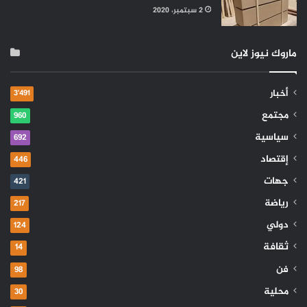
2 سبتمبر، 2020
ماروك نيوز لاين
أخبار
3٬491
مجتمع
960
سياسية
692
إقتصاد
446
جهات
421
رياضة
217
دولي
124
ثقافة
14
فن
98
محلية
30