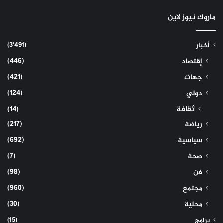
ماروك نيوز لاين
(3٬491)
أخبار
(446)
إقتصاد
(421)
جهات
(124)
دولي
ثقافة
(14)
(217)
رياضة
(692)
سياسية
(7)
صحة
(98)
فن
(960)
مجتمع
(30)
محلية
(15)
برامج