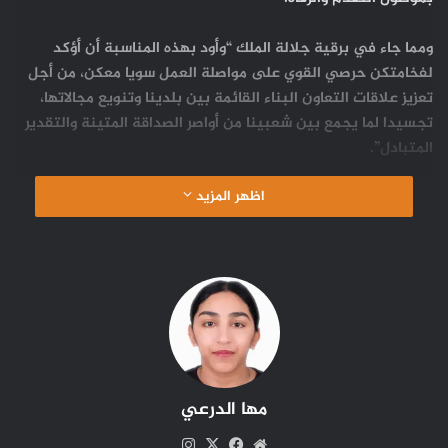
ومما جاء في برقية جلالة الملك “وأود بهذه المناسبة أن أؤكد
لفخامتكن حرصي القوي على مواصلة العمل سويا معكن، من أجل
تعزيز علاقات التعاون البناء القائمة بين بلدينا وتنويع مجالاتها،
تجسيدا لما يجمع بين شعبينا من أواصر الصداقة المتينة والتقدير
المتبادل”.
اظهر المزيد
مها الدرعي
موقع
‫X
فيسبوك
انستقرام