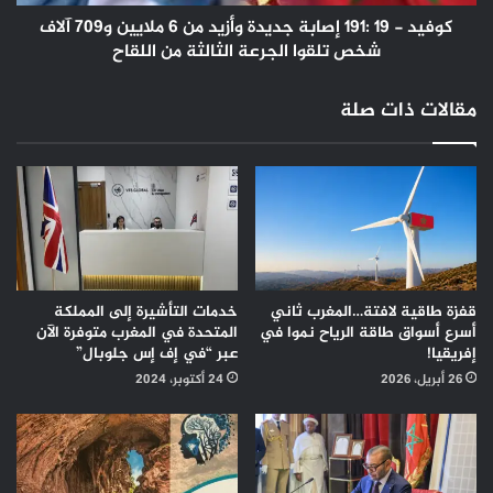
6
ملايين
كوفيد - 19 :191 إصابة جديدة وأزيد من 6 ملايين و709 آلاف
و709
شخص تلقوا الجرعة الثالثة من اللقاح
آلاف
شخص
مقالات ذات صلة
تلقوا
الجرعة
الثالثة
من
اللقاح
قفزة طاقية لافتة…المغرب ثاني
خدمات التأشيرة إلى المملكة
أسرع أسواق طاقة الرياح نموا في
المتحدة في المغرب متوفرة الآن
إفريقيا!
عبر “في إف إس جلوبال”
26 أبريل، 2026
24 أكتوبر، 2024