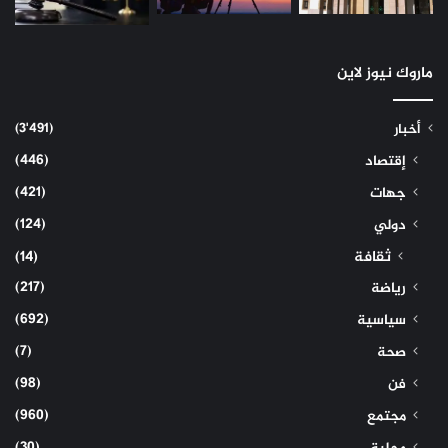
ماروك نيوز لاين
(3٬491)
أخبار
(446)
إقتصاد
(421)
جهات
(124)
دولي
ثقافة
(14)
(217)
رياضة
(692)
سياسية
(7)
صحة
(98)
فن
(960)
مجتمع
(30)