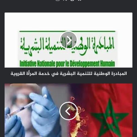
الويب
المبادرة
الوطنية
للتنمية
البشرية
في
خدمة
المرأة
القروية
المبادرة الوطنية للتنمية البشرية في خدمة المرأة القروية
كوفيد
-
19
:191
إصابة
جديدة
وأزيد
من