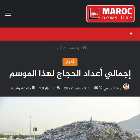
الق
الرئيسية
/
أخبار
أخبار
إجمالي أعداد الحجاج لهذا الموسم
تابع
أرسل
مها الدرعي
8 يوليو، 2022
0
101
دقيقة واحدة
على
بريدا
X
إلكترونيا