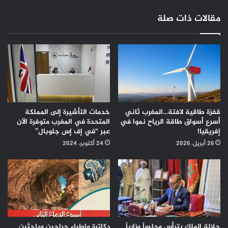
مقالات ذات صلة
قفزة طاقية لافتة…المغرب ثاني
خدمات التأشيرة إلى المملكة
أسرع أسواق طاقة الرياح نموا في
المتحدة في المغرب متوفرة الآن
إفريقيا!
عبر “في إف إس جلوبال”
26 أبريل، 2026
24 أكتوبر، 2024
جلالة الملك يترأس مجلساً وزارياً
دكاترة واطباء جراحين وباحثين