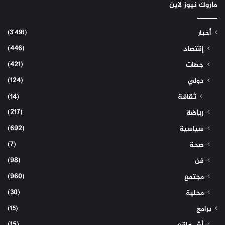
ماروك نيوز لاين
(3٬491)
أخبار
(446)
إقتصاد
(421)
جهات
(124)
دولي
ثقافة
(14)
(217)
رياضة
(692)
سياسية
(7)
صحة
(98)
فن
(960)
مجتمع
(30)
محلية
(15)
برامج