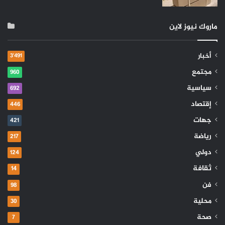
ماروك نيوز لاين
أخبار
3٬491
مجتمع
960
سياسية
692
إقتصاد
446
جهات
421
رياضة
217
دولي
124
ثقافة
14
فن
98
محلية
30
صحة
7