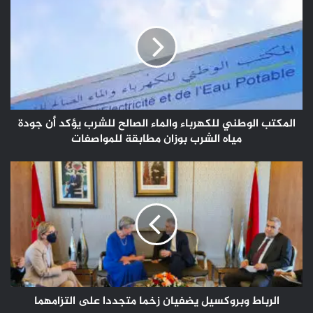
الوطني
للكهرباء
والماء
الصالح
للشرب
يؤكد
أن
جودة
مياه
المكتب الوطني للكهرباء والماء الصالح للشرب يؤكد أن جودة
الشرب
مياه الشرب بوزان مطابقة للمواصفات
بوزان
مطابقة
الرباط
للمواصفات
وبروكسيل
يضفيان
زخما
متجددا
على
التزامهما
الرباط وبروكسيل يضفيان زخما متجددا على التزامهما