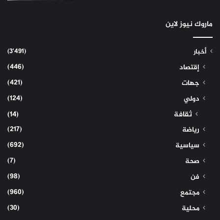
ماروك نيوز لاين
(3٬491)
أخبار
(446)
إقتصاد
(421)
جهات
(124)
دولي
ثقافة
(14)
(217)
رياضة
(692)
سياسية
(7)
صحة
(98)
فن
(960)
مجتمع
(30)
محلية