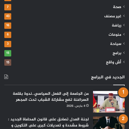
صحة
7
غير مصنف
43
رياضة
16
منوعات
6
سياحة
3
برامج
15
أش واقع
15
الجديد في البرامج
من الجامعة إلى الفعل السياسي..ندوة بقلعة
السراغنة تضع مشاركة الشباب تحت المجهر
4 مارس، 2026
لجنة العدل تصادق على قانون المحاماة الجديد :
شروط مشددة و تعديلات كبرى على التكوين و