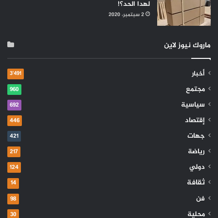
لهدا الحد؟!
2 سبتمبر، 2020
ماروك نيوز لاين
أخبار
3٬491
مجتمع
960
سياسية
692
إقتصاد
446
جهات
421
رياضة
217
دولي
124
ثقافة
14
فن
98
محلية
30