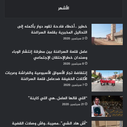
الأشهر
خطير ..أخطاء فادحة تقود دوار بأكمله إلى
التحاليل المخبرية بقلعة السراغنة
2 سبتمبر، 2020
عامل قلعة السراغنة بين مطرقة إنتشار الوباء
وسندان خطرالإحتقان الإجتماعي
8 سبتمبر، 2020
إنتفاضة تجار الأسواق الأسبوعية والفراشة وعربات
الأكلات الخفيفة ضدعامل قلعة السراغنة
7 سبتمبر، 2020
“اللي قالها العامل..هي اللي كاينة”
21 سبتمبر، 2020
“أش هاد الشي”..مصيبة..واش وصلات القضية