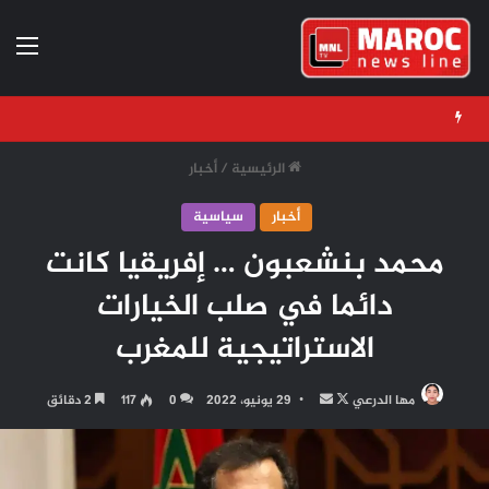
الق
الرئيسية
/
أخبار
أخبار
سياسية
محمد بنشعبون … إفريقيا كانت
دائما في صلب الخيارات
الاستراتيجية للمغرب
تابع
أرسل
مها الدرعي
29 يونيو، 2022
0
117
2 دقائق
على
بريدا
X
إلكترونيا