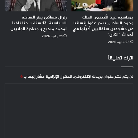
بمناسبة عيد الأضحى..الملك
زلزال قضائي يهز الساحة
محمد السادس يصدر عفوا إنسانيا
السياسية..13 سنة سجنا نافذا
عن مشجعين سنغاليين أدينوا في
لمحمد مبديع و مصادرة الملايين
أحداث “الكان”
21 مايو، 2026
23 مايو، 2026
اترك تعليقاً
لن يتم نشر عنوان بريدك الإلكتروني.
الحقول الإلزامية مشار إليها بـ
*
ا
ل
ت
ع
ل
ي