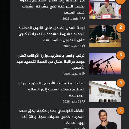
من الجامعة إلى الفعل السياسي..ندوة
بقلعة السراغنة تضع مشاركة الشباب
تحت المجهر
4 مارس، 2026
لجنة العدل تصادق على قانون المحاماة
الجديد : شروط مشددة و تعديلات كبرى
على التكوين و الممارسة
15 مايو، 2026
ترقب واسع بالمغرب…وزارة الأوقاف تعلن
موعد مراقبة هلال ذي الحجة لتحديد عيد
الأضحى
17 مايو، 2026
تمديد عطلة عيد الأضحى للتلاميذ..وزارة
التعليم تضيف السبت إلى العطلة
المدرسية
23 مايو، 2026
القضاء الفرنسي يصدر حكمه بحق سعد
المجرد : خمس سنوات سجنا و 30 ألف
يورو تعويضا