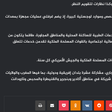
كذا نظارات لتقويم النظر.
ص وموارد لوجستية كبيرة، إذ يضم غرفتي عمليات مجهزة بمعدات
ت الطبية للساكنة المحلية والمناطق المجاورة، طاقما يتكون من
را طبيا مغربيا وأمريكيا و 110 من الأطر شبه الطبية و 11 أخصائية اجتماعية بالقوات المسلحة الملكية تقدمن خدمات تتعلق
ات المسلحة الملكية والجيش الأمريكي كل سنة.
السنة، التي ستتواصل إلى غاية 30 يونيو الجاري، مشاركة عشرة بلدان إفريقية ودولية، بما فيها المغرب والولايات
2 ملاحظا عسكريا من بلدان شريكة في مناطق أكادير وبنجرير والقنيطرة والمحبس وتارودانت
بينتيريست
Odnoklassniki
‫Pocket
مشاركة عبر البريد
طباعة