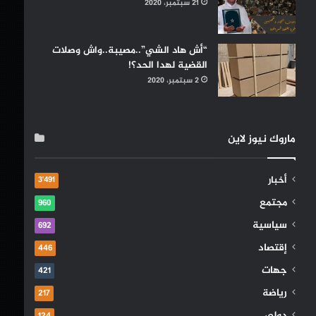
21 سبتمبر، 2020
“أش هاد الشي”..مصيبة..واش وصلات
القضية لهدا الحد؟!
2 سبتمبر، 2020
ماروك نيوز لاين
أخبار
3٬491
مجتمع
960
سياسية
692
إقتصاد
446
جهات
421
رياضة
217