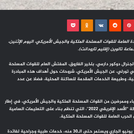
بينتيريست
Odnoklassniki
‫Pocket
دة العامة للقوات المسلحة الملكية والجيش الأمريكي، اليوم الإثنين،
ة تالوين (إقليم تارودانت).
نرال دوكور دارمي، بلخير الفاروق، المفتش العام للقوات المسلحة
 جي تورلي، عن الجيش الأمريكي، شروحات حول أهداف هذه المبادرة
لية، وطبيعة الخدمات المقدمة للساكنة المحلية، فضلا عن عدد
 وممرضين من القوات المسلحة الملكية والجيش الأمريكي، في إطار
الأنشطة الإنسانية الموازية للتدريبات المغربية الأمريكية المشتركة “الأسد الإفريقي 2022″، التي تنظم بناء على التعليمات السامية
الحرب العامة للقوات المسلحة الملكية.
ويقدم هذا المستشفى الميداني، الذي شرع في خدماته منذ 13 يونيو الجاري ويستمر حتى الـ30 منه، خدمات طبية وجراحية لفائدة