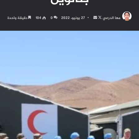
تابع
أرسل
مها الدرعي
27 يونيو، 2022
0
104
دقيقة واحدة
على
بريدا
X
إلكترونيا