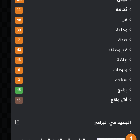
دولي
124
ثقافة
14
فن
98
محلية
30
صحة
7
غير مصنف
43
رياضة
16
منوعات
6
سياحة
3
برامج
15
أش واقع
15
الجديد في البرامج