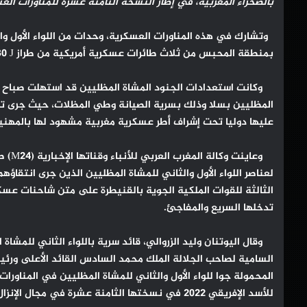
بالصحراء المغربية، في إطار النسخة الثامنة عشرة للمناورات العسكري
وتشارك في هذه المناورات العسكرية، وحدات من اللواء الأول وال
بمنطقة المحبس من ثلاث طائرات عسكرية أمريكية من طراز C130 J هرقل.
وكانت استعدادات الجنود المشاة المظليين قد استهلت صباح اليو
المظليين بسلا وذلك بسرية الصيانة وطي المظلات، حيث جرى ت
عليها دوليا تحت إشراف أطر عسكرية مغربية مشهود لها بالمهنية
وعاين
لعناصر اللواء الأول والثاني للمشاة المظليين الذين جرى انتقاؤ
الثالثة للقوات الملكية الجوية بالقنيطرة على متن شاحنات عسكري
تدخلها السريع والمفاجئ.
وقال اليوتنان وليد الزروالي، قائد سرية باللواء الثاني للمشاة
السامية لصاحب الجلالة الملك محمد السادس القائد الأعلى ورئي
المحمولة جوا للواء الأول والثاني للمشاة المظليين في المناورات
للأسد الإفريقي 2022 في نسختها الثامنة عشرة في مجال الإنزال العملياتي بالمظلات” .