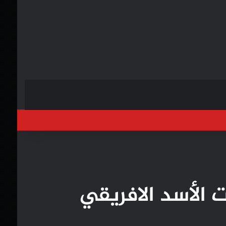
خول
 الأسد الافريقي