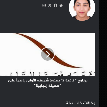
موقع
‫X
فيسبوك
انستقرام
الويب
برنامج
"
نافذة
2"
يطفئ
شمعته
الأولى
باصماً
على
"حصيلة
برنامج " نافذة 2" يطفئ شمعته الأولى باصماً على
إيجابية"
"حصيلة إيجابية"
مقالات ذات صلة