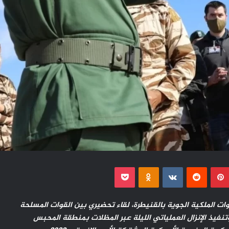
بينتيريست
Odnoklassniki
‫Pocket
لقوات الملكية الجوية بالقنيطرة، لقاء تحضيري بين القوات المسلحة
وتنفيذ الإنزال العملياتي الليلة عبر المظلات بمنطقة المحبس