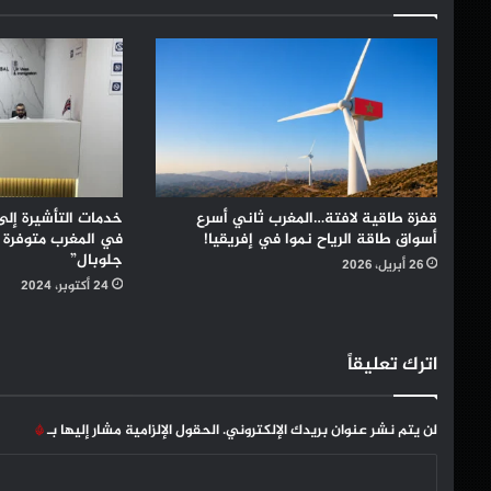
قفزة طاقية لافتة…المغرب ثاني أسرع
خدمات التأشيرة إلى
أسواق طاقة الرياح نموا في إفريقيا!
في المغرب متوفرة 
جلوبال”
26 أبريل، 2026
24 أكتوبر، 2024
اترك تعليقاً
لن يتم نشر عنوان بريدك الإلكتروني.
الحقول الإلزامية مشار إليها بـ
*
ا