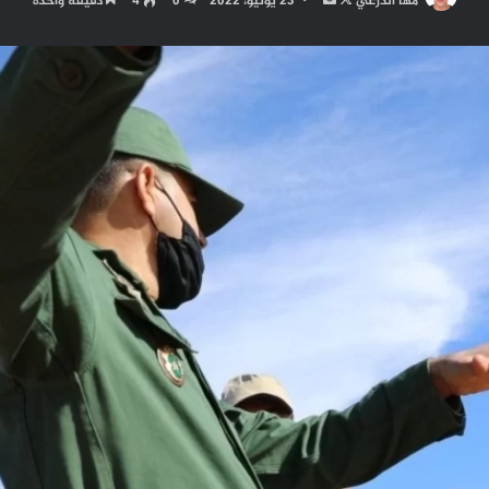
مها الدرعي
23 يونيو، 2022
0
4
دقيقة واحدة
على
بريدا
X
إلكترونيا