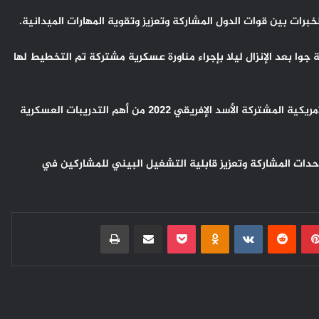
رات بين قوات الدول المشاركة وتعزيز وتقوية المهارات الميدانية.
جوا بعد الإنزال ليلا بإجراء مناورة عسكرية مشتركة تم التخطيط لها
وتعتبر النسخة الثامنة عشرة للتدريبات العسكرية المغربية الأمريكية المشتركة الأسد الإفريقي 2022 من أهم التدريبات العسكرية
حدات المشاركة وتعزيز قابلية التشغيل البيني للمشاركين في
بينتيريست
Odnoklassniki
‫Pocket
مشاركة عبر البريد
طباعة