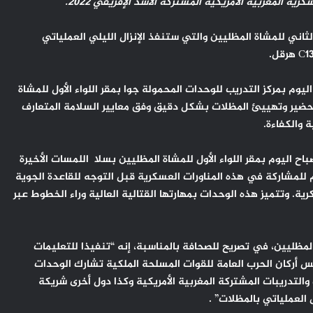
ة المغربية الأمريكية المشتركة الأسد الإفريقي 2022.
ثاني للمشاة المظليين والتي ستنفذ الإنزال الليلي العملياتي
م بمركز التدريب للوحدات المحمولة جوا بمقر اللواء الأول للمشاة
حضير وتهييئ المظلات بشكل دقيق وفق معايير السلامة المتعارف
 والكفاءة.
ت وكالة المغرب العربي للأنباء وقناتها الإخبارية (M24) صباح اليوم بمقر اللواء الأول للمشاة المظليين بسلا اللمسات الأخيرة
هم للمشاركة في هذه المناورات العسكرية قبل التوجه للقاعدة الجوية
ة. وتتميز هذه الوحدات بمهارتها القتالية العالية وراء الخطوط عبر
 المظليين، في تصريح للصحافة بالمناسبة، إنه “تنفيذا للتعليمات
س أركان الحرب العامة للقوات المسلحة الملكية تشارك الوحدات
 والتدريبات المشتركة المغربية الأمريكية وكذا دول أخرى شريكة