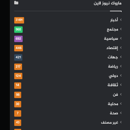
ماروك نيوز لاين
أخبار
3٬491
مجتمع
960
سياسية
692
إقتصاد
446
جهات
421
رياضة
217
دولي
124
ثقافة
14
فن
98
محلية
30
صحة
7
غير مصنف
43