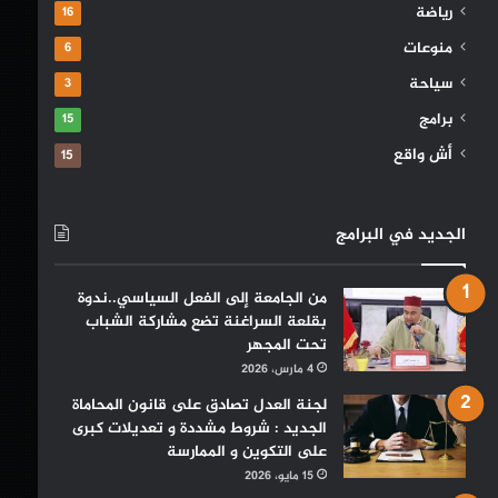
رياضة
16
منوعات
6
سياحة
3
برامج
15
أش واقع
15
الجديد في البرامج
من الجامعة إلى الفعل السياسي..ندوة
بقلعة السراغنة تضع مشاركة الشباب
تحت المجهر
4 مارس، 2026
لجنة العدل تصادق على قانون المحاماة
الجديد : شروط مشددة و تعديلات كبرى
على التكوين و الممارسة
15 مايو، 2026