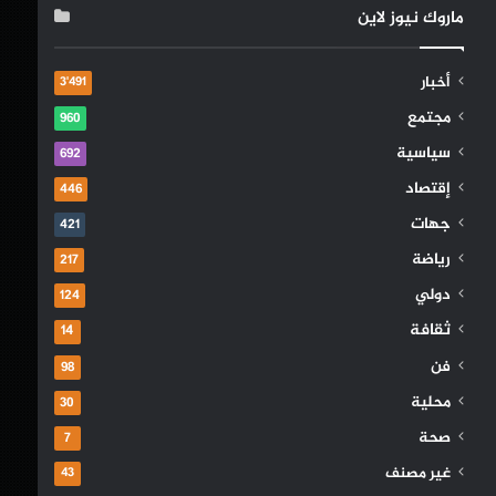
ماروك نيوز لاين
أخبار
3٬491
مجتمع
960
سياسية
692
إقتصاد
446
جهات
421
رياضة
217
دولي
124
ثقافة
14
فن
98
محلية
30
صحة
7
غير مصنف
43