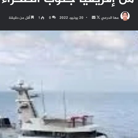
تابع
أرسل
مها الدرعي
20 يونيو، 2022
0
1
أقل من دقيقة
على
بريدا
X
إلكترونيا