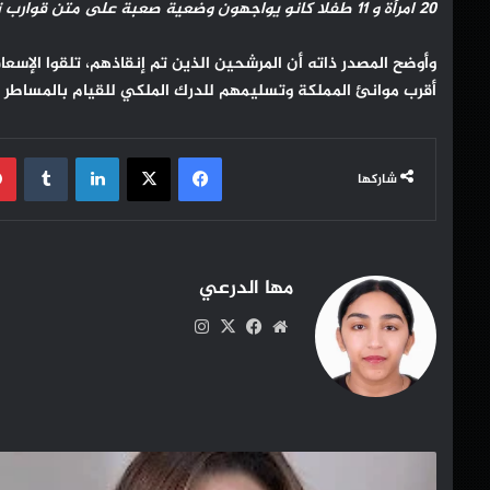
20 امرأة و 11 طفلا كانو يواجهون وضعية صعبة على متن قوارب تقليدية الصنع ودراجات مائية (جيت سكي) وقوارب للتجديف.
وأوضح المصدر ذاته أن المرشحين الذين تم إنقاذهم، تلقوا الإسعا
أقرب موانئ المملكة وتسليمهم للدرك الملكي للقيام بالمساطر ال
فيسبوك
‫X
لينكدإن
شاركها
مها الدرعي
موقع
‫X
فيسبوك
انستقرام
الويب
السيدة
بنعلي