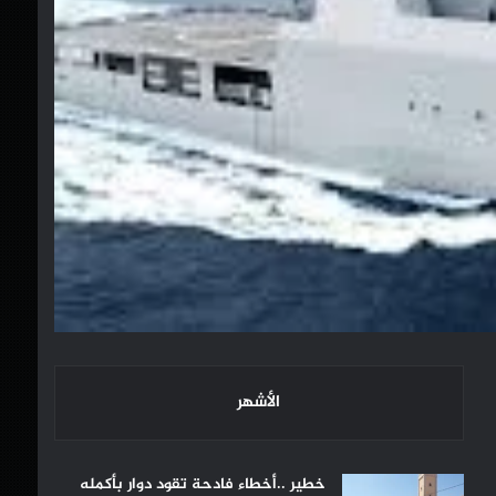
الأشهر
خطير ..أخطاء فادحة تقود دوار بأكمله