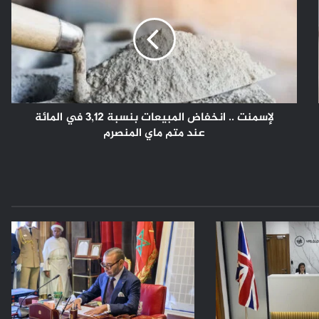
انخفاض
المبيعات
بنسبة
3,12
في
المائة
عند
متم
لإسمنت .. انخفاض المبيعات بنسبة 3,12 في المائة
ماي
عند متم ماي المنصرم
المنصرم