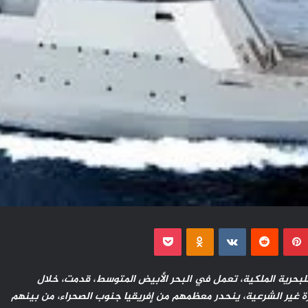
بينتيريست
Odnoklassniki
‫Pocket
لبحرية الملكية، تعمل في البحر الأبيض المتوسط، قدمت، خلال
نيو 2022، المساعدة لـ 105 مرشحين للهجرة غير الشرعية، ينحدر معظمهم من إفريقيا جنوب الصحراء، من بينهم