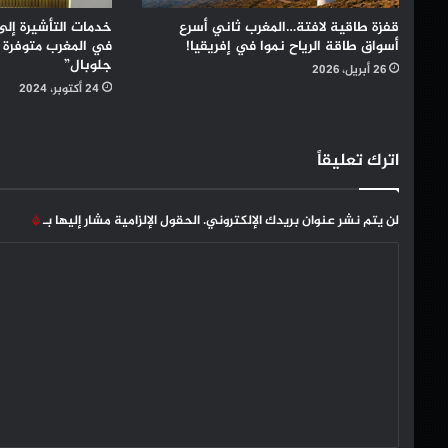
قفزة طاقية لافتة…المغرب ثاني أسرع
خدمات التأشيرة إلى
أسواق طاقة الرياح نموا في إفريقيا!
في المغرب متوفرة 
جلوبال”
26 أبريل، 2026
24 أكتوبر، 2024
اترك تعليقاً
لن يتم نشر عنوان بريدك الإلكتروني.
الحقول الإلزامية مشار إليها بـ
*
ا
ل
ت
ع
ل
ي
ق