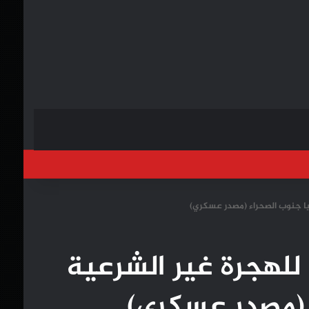
خول
م المساعدة لـ 105 مرشحين للهجرة غير الشرعية
 (مصدر عسكري)