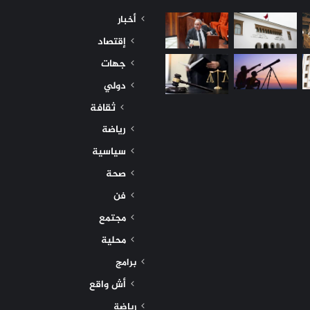
أخبار
إقتصاد
جهات
دولي
ثقافة
رياضة
سياسية
صحة
فن
مجتمع
محلية
برامج
أش واقع
رياضة