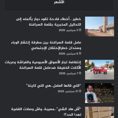
الأشهر
خطير ..أخطاء فادحة تقود دوار بأكمله إلى
التحاليل المخبرية بقلعة السراغنة
2 سبتمبر، 2020
عامل قلعة السراغنة بين مطرقة إنتشار الوباء
وسندان خطرالإحتقان الإجتماعي
8 سبتمبر، 2020
إنتفاضة تجار الأسواق الأسبوعية والفراشة وعربات
الأكلات الخفيفة ضدعامل قلعة السراغنة
7 سبتمبر، 2020
“اللي قالها العامل..هي اللي كاينة”
21 سبتمبر، 2020
“أش هاد الشي”..مصيبة..واش وصلات القضية
لهدا الحد؟!