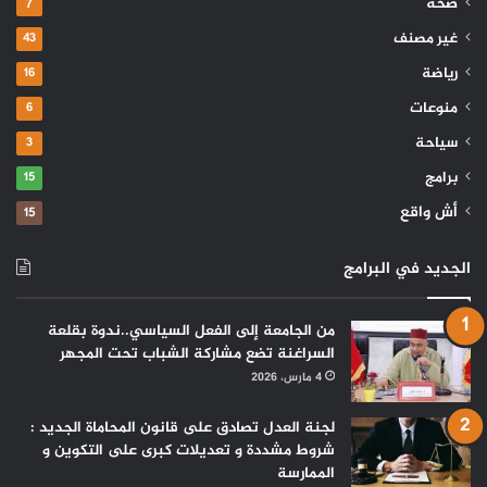
صحة
7
غير مصنف
43
رياضة
16
منوعات
6
سياحة
3
برامج
15
أش واقع
15
الجديد في البرامج
من الجامعة إلى الفعل السياسي..ندوة بقلعة
السراغنة تضع مشاركة الشباب تحت المجهر
4 مارس، 2026
لجنة العدل تصادق على قانون المحاماة الجديد :
شروط مشددة و تعديلات كبرى على التكوين و
الممارسة