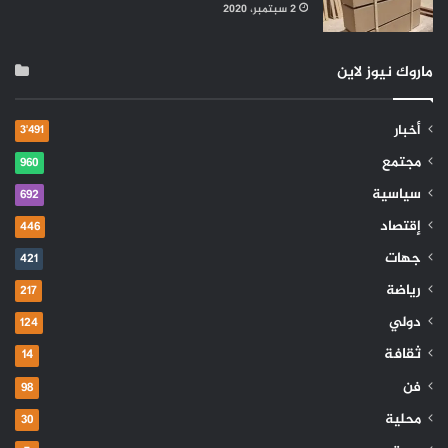
2 سبتمبر، 2020
ماروك نيوز لاين
أخبار
3٬491
مجتمع
960
سياسية
692
إقتصاد
446
جهات
421
رياضة
217
دولي
124
ثقافة
14
فن
98
محلية
30