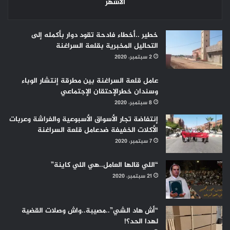
الأشهر
خطير ..أخطاء فادحة تقود دوار بأكمله إلى
التحاليل المخبرية بقلعة السراغنة
2 سبتمبر، 2020
عامل قلعة السراغنة بين مطرقة إنتشار الوباء
وسندان خطرالإحتقان الإجتماعي
8 سبتمبر، 2020
إنتفاضة تجار الأسواق الأسبوعية والفراشة وعربات
الأكلات الخفيفة ضدعامل قلعة السراغنة
7 سبتمبر، 2020
“اللي قالها العامل..هي اللي كاينة”
21 سبتمبر، 2020
“أش هاد الشي”..مصيبة..واش وصلات القضية
لهدا الحد؟!