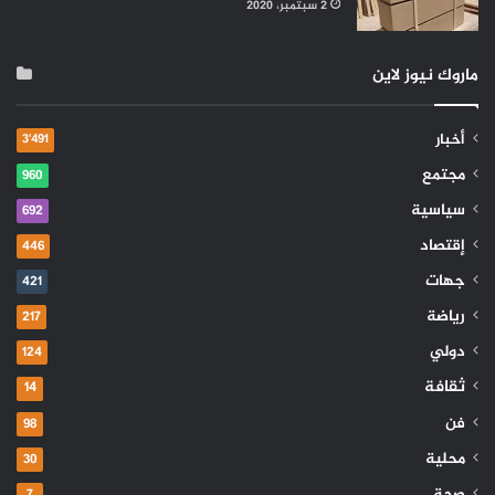
2 سبتمبر، 2020
ماروك نيوز لاين
أخبار
3٬491
مجتمع
960
سياسية
692
إقتصاد
446
جهات
421
رياضة
217
دولي
124
ثقافة
14
فن
98
محلية
30
صحة
7