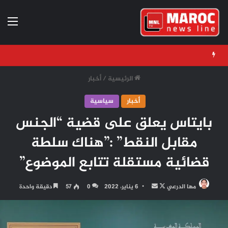
الق
الرئيسية
/
أخبار
أخبار
سياسية
بايتاس يعلق على قضية “الجنس
مقابل النقط” :”هناك سلطة
قضائية مستقلة تتابع الموضوع”
تابع
أرسل
مها الدرعي
6 يناير، 2022
0
57
دقيقة واحدة
على
بريدا
X
إلكترونيا