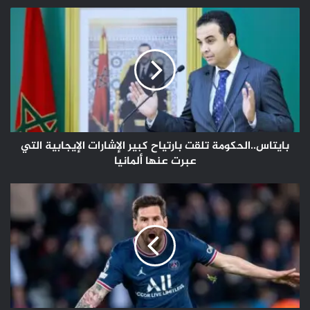
بايتاس..الحكومة
تلقت
بارتياح
كبير
الإشارات
الإيجابية
التي
عبرت
عنها
ألمانيا
بايتاس..الحكومة تلقت بارتياح كبير الإشارات الإيجابية التي
عبرت عنها ألمانيا
ميسي
يعود
إلى
باريس
بعد
تعافيه
من
فيروس
كورونا