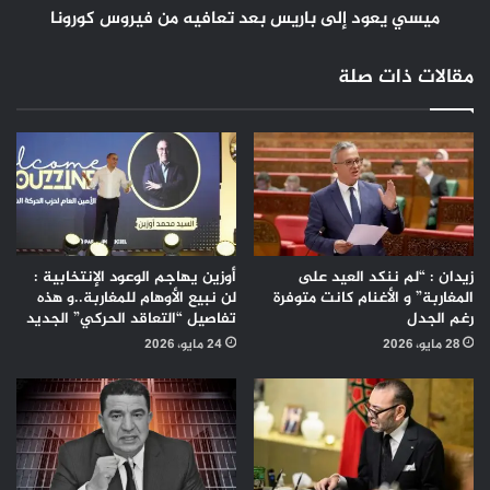
ميسي يعود إلى باريس بعد تعافيه من فيروس كورونا
مقالات ذات صلة
زيدان : “لم ننكد العيد على
أوزين يهاجم الوعود الإنتخابية :
المغاربة” و الأغنام كانت متوفرة
لن نبيع الأوهام للمغاربة..و هذه
رغم الجدل
تفاصيل “التعاقد الحركي” الجديد
28 مايو، 2026
24 مايو، 2026