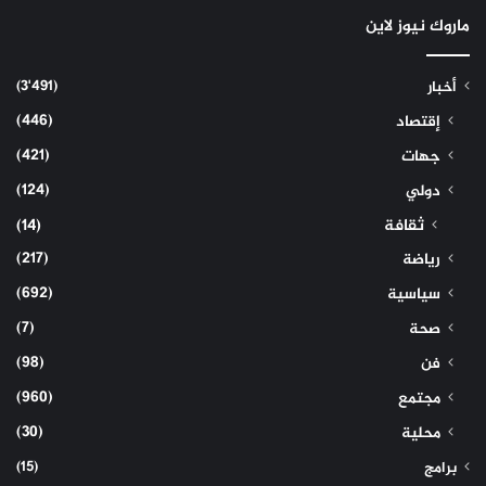
ماروك نيوز لاين
(3٬491)
أخبار
(446)
إقتصاد
(421)
جهات
(124)
دولي
ثقافة
(14)
(217)
رياضة
(692)
سياسية
(7)
صحة
(98)
فن
(960)
مجتمع
(30)
محلية
(15)
برامج