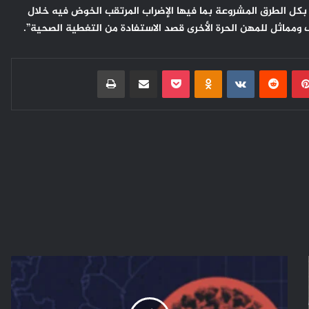
بكل الطرق المشروعة بما فيها الإضراب المرتقب الخوض فيه خلال
مماثل للمهن الحرة الأخرى قصد الاستفادة من التغطية الصحية”.
بينتيريست
Odnoklassniki
‫Pocket
مشاركة عبر البريد
طباعة
منظمة
الصحة
العالمية..
"أوميكرون