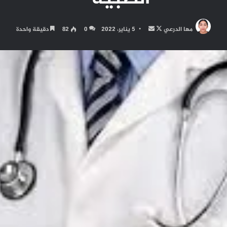
تابع
أرسل
مها الدرعي
5 يناير، 2022
0
82
دقيقة واحدة
على
بريدا
X
إلكترونيا