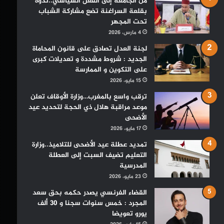
من الجامعة إلى الفعل السياسي..ندوة
بقلعة السراغنة تضع مشاركة الشباب
تحت المجهر
4 مارس، 2026
لجنة العدل تصادق على قانون المحاماة
الجديد : شروط مشددة و تعديلات كبرى
على التكوين و الممارسة
15 مايو، 2026
ترقب واسع بالمغرب…وزارة الأوقاف تعلن
موعد مراقبة هلال ذي الحجة لتحديد عيد
الأضحى
17 مايو، 2026
تمديد عطلة عيد الأضحى للتلاميذ..وزارة
التعليم تضيف السبت إلى العطلة
المدرسية
23 مايو، 2026
القضاء الفرنسي يصدر حكمه بحق سعد
المجرد : خمس سنوات سجنا و 30 ألف
يورو تعويضا