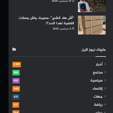
21 سبتمبر، 2020
“أش هاد الشي”..مصيبة..واش وصلات
القضية لهدا الحد؟!
2 سبتمبر، 2020
ماروك نيوز لاين
أخبار
3٬491
مجتمع
960
سياسية
692
إقتصاد
446
جهات
421
رياضة
217
دولي
124