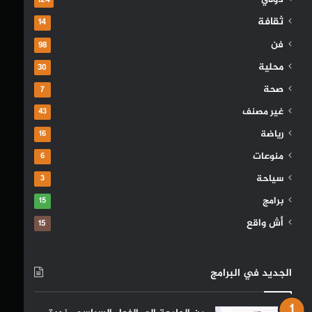
ثقافة
14
فن
98
محلية
30
صحة
7
غير مصنف
43
رياضة
16
منوعات
6
سياحة
3
برامج
15
أش واقع
15
الجديد في البرامج