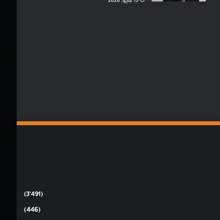
15 مايو، 2026
(3٬491)
(446)