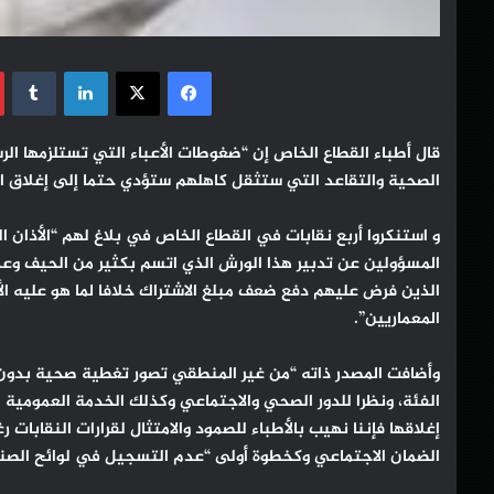
فيسبوك
‫X
لينكدإن
قال أطباء القطاع الخاص إن “ضغوطات الأعباء التي تستلزمها ال
الصحية والتقاعد التي ستثقل كاهلهم ستؤدي حتما إلى إغلاق ال
و استنكروا أربع نقابات في القطاع الخاص في بلاغ لهم “الأذان 
المسؤولين عن تدبير هذا الورش الذي اتسم بكثير من الحيف وعدم
الذين فرض عليهم دفع ضعف مبلغ الاشتراك خلافا لما هو عليه الأ
المعماريين”.
وأضافت المصدر ذاته “من غير المنطقي تصور تغطية صحية بدون أ
الفئة، ونظرا للدور الصحي والاجتماعي وكذلك الخدمة العمومية 
إغلاقها فإننا نهيب بالأطباء للصمود والامتثال لقرارات النقابا
الضمان الاجتماعي وكخطوة أولى “عدم التسجيل في لوائح الصن