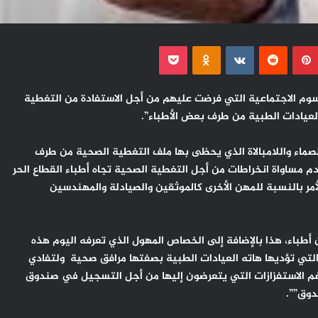
بينتيريست
Odnoklassniki
‫Pocket
رسوم الاجتماعية التي فرضت عليهم من أجل الاستفادة من التغطية
عيادات الطبية من طرف بعض الأطباء”.
الصماء واللامبالاة الذي يحظى بها ملف التغطية الصحية من طرف
 مساواة انخراطات من أجل التغطية الصحية تجاه أطباء القطاع الحر
مر بالنسبة للمهن الأخرى كالموثقين والصيادلة والمهندسين
طباء، هذا بالإضافة إلى الخصاص المهول الذي تعرفه اليوم هذه
التي تؤديها هاته العيادات الطبية بصفتها مرافق صحية ولتفادي
ت رغم الاستفزازات التي يتعرضون إليها من أجل التسجيل في صندوق
دوق””.