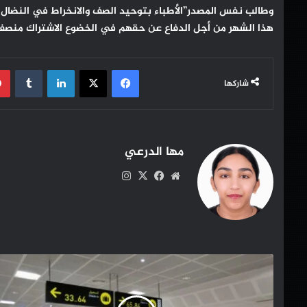
وطالب نفس المصدر”الأطباء بتوحيد الصف والانخراط في النضال 
هذا الشهر من أجل الدفاع عن حقهم في الخضوع الاشتراك منصف و
فيسبوك
‫X
لينكدإن
شاركها
مها الدرعي
موقع
‫X
فيسبوك
انستقرام
الويب
إجراءات
جديدة
تهم
المسافرين