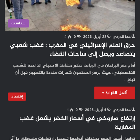
سياسية
مها الدرعي
28 أبريل، 2026
0
4
حرق العلم الإسرائيلي في المغرب : غضب شعبي
يتصاعد ويصل إلى ساحات القضاء
أمام مقر البرلمان في الرباط، تتكرر مشاهد الاحتجاج الداعمة للشعب
الفلسطيني، حيث يرفع المحتجون شعارات منددة بالتطبيع قبل أن
تبلغ…
أكمل القراءة »
إقتصاد
مها الدرعي
4 أبريل، 2026
0
1
إرتفاع صاروخي في أسعار الخضر يشعل غضب
المغاربة
تواصل أسعار الخضر بمختلف أنواعها تسجيل ارتفاعات ملحوظة، ما أثار