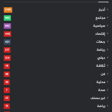
أخبار
3٬491
مجتمع
960
سياسية
692
إقتصاد
446
جهات
421
رياضة
217
دولي
124
ثقافة
14
فن
98
محلية
30
صحة
7
غير مصنف
43
رياضة
16