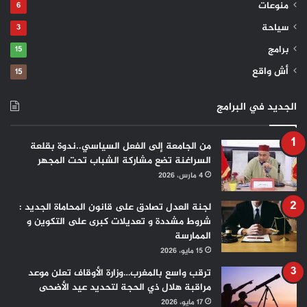
منوعات
6
سياحة
3
برامج
15
أش واقع
15
الجديد في البرامج
من الجامعة إلى الفعل السياسي..ندوة بقلعة
السراغنة تضع مشاركة الشباب تحت المجهر
4 مارس، 2026
لجنة العدل تصادق على قانون المحاماة الجديد :
شروط مشددة و تعديلات كبرى على التكوين و
الممارسة
15 مايو، 2026
ترقب واسع بالمغرب…وزارة الأوقاف تعلن موعد
مراقبة هلال ذي الحجة لتحديد عيد الأضحى
17 مايو، 2026