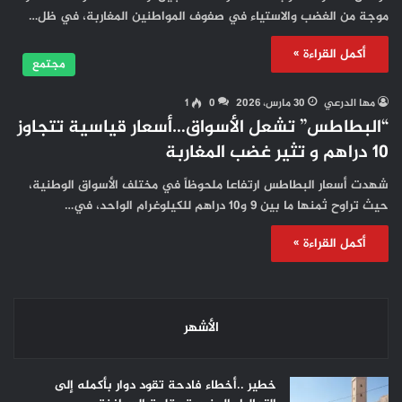
موجة من الغضب والاستياء في صفوف المواطنين المغاربة، في ظل…
أكمل القراءة »
مجتمع
مها الدرعي
30 مارس، 2026
0
1
“البطاطس” تشعل الأسواق…أسعار قياسية تتجاوز
10 دراهم و تثير غضب المغاربة
شهدت أسعار البطاطس ارتفاعا ملحوظاً في مختلف الأسواق الوطنية،
حيث تراوح ثمنها ما بين 9 و10 دراهم للكيلوغرام الواحد، في…
أكمل القراءة »
الأشهر
خطير ..أخطاء فادحة تقود دوار بأكمله إلى