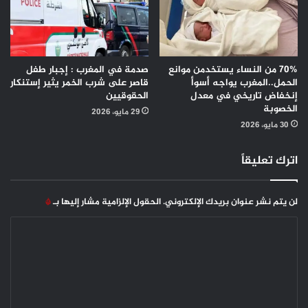
70% من النساء يستخدمن موانع
صدمة في المغرب : إجبار طفل
الحمل..المغرب يواجه أسوأ
قاصر على شرب الخمر يثير إستنكار
إنخفاض تاريخي في معدل
الحقوقيين
الخصوبة
29 مايو، 2026
30 مايو، 2026
اترك تعليقاً
لن يتم نشر عنوان بريدك الإلكتروني.
الحقول الإلزامية مشار إليها بـ
*
ا
ل
ت
ع