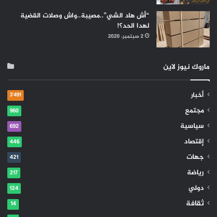
“أش هاد الشي”..مصيبة..واش وصلات القضية
لهدا الحد؟!
2 سبتمبر، 2020
ماروك نيوز لاين
أخبار
3٬491
مجتمع
960
سياسية
692
إقتصاد
446
جهات
421
رياضة
217
دولي
124
ثقافة
14