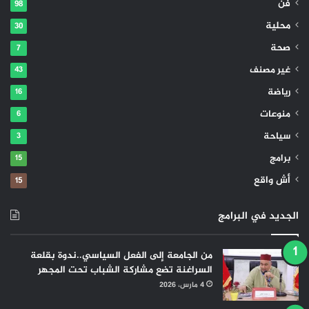
فن
98
محلية
30
صحة
7
غير مصنف
43
رياضة
16
منوعات
6
سياحة
3
برامج
15
أش واقع
15
الجديد في البرامج
من الجامعة إلى الفعل السياسي..ندوة بقلعة
السراغنة تضع مشاركة الشباب تحت المجهر
4 مارس، 2026