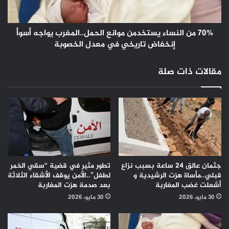
يواجه
أسوأ
إنخفاض
تاريخي
70% من النساء يستخدمن موانع الحمل..المغرب يواجه أسوأ
في
إنخفاض تاريخي في معدل الخصوبة
معدل
الخصوبة
مقالات ذات صلة
جثمان عالق 24 ساعة بسبب نزاع
تطور مثير في قضية “سقي الخمر
قبلي..مأساة هزت الرشيدية و
لطفل”..الأمن يوقف الأشقاء الثلاثة
أشعلت غضب المغاربة
بعد صدمة هزت المغاربة
30 مايو، 2026
30 مايو، 2026