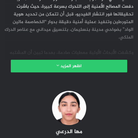
دفعت المصالح الأمنية إلى التحرك بسرعة كبيرة، حيث باشرت
تحقيقاتها فور انتشار الفيديو، قبل أن تتمكن من تحديد هوية
المتورطين وتنفيذ عملية أمنية دقيقة بدوار “الخصاصمة مالين
الواد” بضواحي مدينة بنسليمان، بتنسيق ميداني مع عناصر الدرك
الملكي.
وكشفت الأبحاث الأولية معطيات صادمة، بعدما تبين أن المشتبه
فيهما شقيقان، وأن الطفل الضحية لا يتجاوز عمره ست سنوات،
اظهر المزيد
وهو ابن شقيقهما الثالث، ما زاد من حدة الصدمة والغضب الشعبي
تجاه الواقعة التي وُصفت بأنها “سلوك إجرامي وتجرد من
الإنسانية”.
وقد تم توقيف أحد المشتبه فيهما، فيما جرى تحديد هوية شقيقه
الثاني بشكل كامل، مع تكثيف الأبحاث الأمنية لتوقيفه في أقرب
وقت.
ويخضع الموقوف حاليا لتحقيق قضائي تحت إشراف النيابة العامة
مها الدرعي
المختصة، من أجل كشف جميع ظروف وملابسات هذه الواقعة