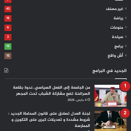
غير مصنف
43
رياضة
16
منوعات
6
سياحة
3
برامج
15
أش واقع
15
الجديد في البرامج
من الجامعة إلى الفعل السياسي..ندوة بقلعة
السراغنة تضع مشاركة الشباب تحت المجهر
4 مارس، 2026
لجنة العدل تصادق على قانون المحاماة الجديد :
شروط مشددة و تعديلات كبرى على التكوين و
الممارسة