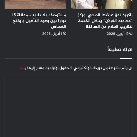
زاكورة تعزز عرضها الصحي..مركز
مستوصف بلا طبيب..معاناة 15
“محاميد الغزلان” يدخل الخدمة
دوارا بين وعود التأهيل و واقع
لتقريب العلاج من الساكنة
الخصاص
19 أبريل، 2026
1 أبريل، 2026
اترك تعليقاً
لن يتم نشر عنوان بريدك الإلكتروني.
الحقول الإلزامية مشار إليها بـ
*
ا
ل
ت
ع
ل
ي
ق