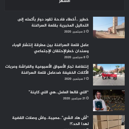
الأشهر
خطير ..أخطاء فادحة تقود دوار بأكمله إلى
التحاليل المخبرية بقلعة السراغنة
2 سبتمبر، 2020
عامل قلعة السراغنة بين مطرقة إنتشار الوباء
وسندان خطرالإحتقان الإجتماعي
8 سبتمبر، 2020
إنتفاضة تجار الأسواق الأسبوعية والفراشة وعربات
الأكلات الخفيفة ضدعامل قلعة السراغنة
7 سبتمبر، 2020
“اللي قالها العامل..هي اللي كاينة”
21 سبتمبر، 2020
“أش هاد الشي”..مصيبة..واش وصلات القضية
لهدا الحد؟!