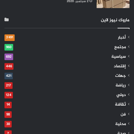
2 سبتمبر، 2020
ماروك نيوز لاين
أخبار
3٬491
مجتمع
960
سياسية
692
إقتصاد
446
جهات
421
رياضة
217
دولي
124
ثقافة
14
فن
98
محلية
30
صحة
7