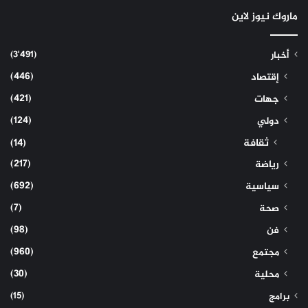
ماروك نيوز لاين
(3٬491)
أخبار
(446)
إقتصاد
(421)
جهات
(124)
دولي
ثقافة
(14)
(217)
رياضة
(692)
سياسية
(7)
صحة
(98)
فن
(960)
مجتمع
(30)
محلية
(15)
برامج