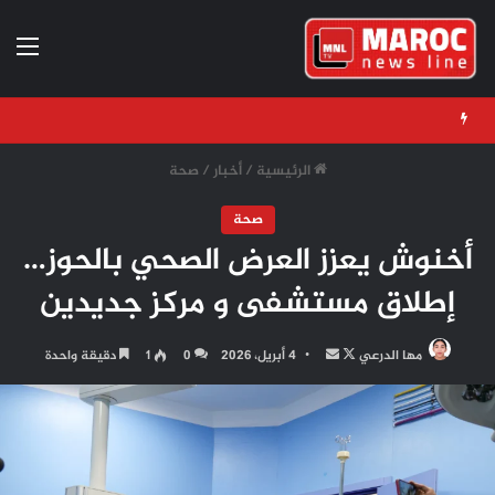
الق
الرئيسية
/
أخبار
/
صحة
صحة
أخنوش يعزز العرض الصحي بالحوز…
إطلاق مستشفى و مركز جديدين
تابع
أرسل
مها الدرعي
4 أبريل، 2026
0
1
دقيقة واحدة
على
بريدا
X
إلكترونيا