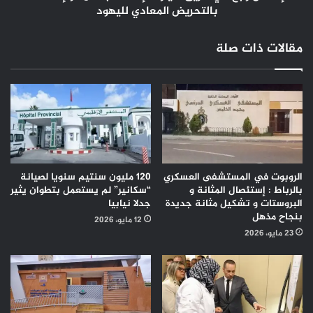
المعادي
بالتحريض المعادي لليهود
لليهود
مقالات ذات صلة
الروبوت في المستشفى العسكري
120 مليون سنتيم سنويا لصيانة
بالرباط : إستئصال المثانة و
“سكانير” لم يستعمل بتطوان يثير
البروستات و تشكيل مثانة جديدة
جدلا نيابيا
بنجاح مذهل
12 مايو، 2026
23 مايو، 2026