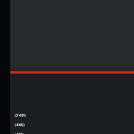
(3٬491)
(446)