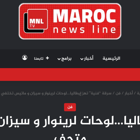
تسجيل الد
الرئيسية
أخبار
برامج
تابعنا
ة
/
أخبار
/
فن
/
سرقة “فنية” تهز إيطاليا…لوحات لرينوار و سيزان و ماتيس تختفي
فن
ليا…لوحات لرينوار و سيز
متحف