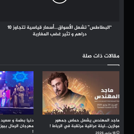
تتجاوز
10
دراهم
و
تثير
“البطاطس” تشعل الأسواق…أسعار قياسية تتجاوز 10
غضب
دراهم و تثير غضب المغاربة
المغاربة
مقالات ذات صلة
ماجد المهندس يشعل حماس جمهور
دنيا بطمة و سعيد 
موازين…ليلة عراقية مرتقبة في الرباط !
مهرجان الرمال ببوز
!
18 مايو، 2026