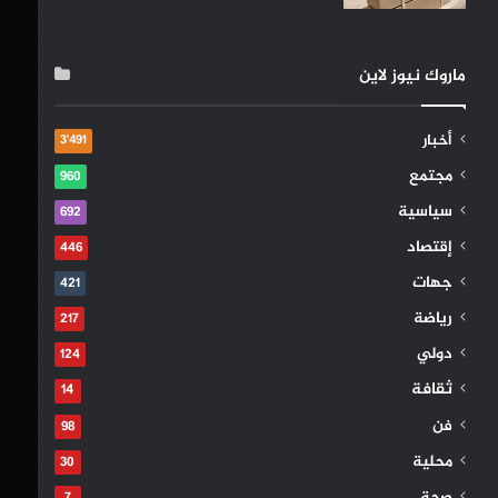
ماروك نيوز لاين
أخبار
3٬491
مجتمع
960
سياسية
692
إقتصاد
446
جهات
421
رياضة
217
دولي
124
ثقافة
14
فن
98
محلية
30