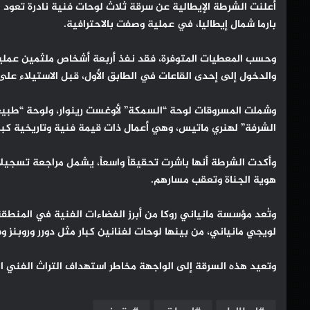
أعلنت الشرطة الإيطالية عن سرقة ثلاث لوحات فنية نادرة تعود 
بارما شمال إيطاليا، في عملية وصفت بالاحترافية.
وحسب المعطيات المتوفرة، فقد نفذ أربعة أشخاص ملثمين عملية ا
والدخول إلى إحدى القاعات في الطابق الأول، قبل الاستيلاء على 
وشملت المسروقات لوحة “السمكة” لأوغست رينوار، ولوحة “طبيعة 
الشرفة” لهنري ماتيس، وهي أعمال ذات قيمة فنية وتاريخية كبي
وأكدت الشرطة أنها باشرت تحقيقاً واسعاً، يشمل مراجعة تسجيل
هوية الجناة وتعقب مسارهم.
وتُعد مؤسسة مانياني روكا من أبرز الفضاءات الفنية في المنط
لويجي مانياني، من بينها لوحات لفنانين كبار مثل دورر وروبنز و
وتعيد هذه السرقة إلى الواجهة مخاطر استهداف التراث الفني ال