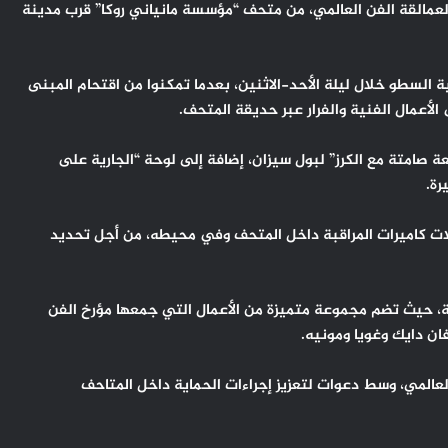
لعمالقة الفن العالمي، من متحف “مؤسسة مانياني روكا” قرب مدينة
لسطو خلال ليلة الأحد-الاثنين، بعدما تمكنوا من اقتحام المبنى
الأعمال الفنية والفرار عبر حديقة المتحف.
صامتة مع الكرز” لبول سيزان، إضافة إلى لوحة “الجارية على
رة.
ات كاميرات المراقبة داخل المتحف وفي محيطه، من أجل تحديد
قة، حيث تضم مجموعة متميزة من الأعمال التي جمعها مؤرخ الفن
فان دايك وغويا ومونيه.
عالمي، وسط دعوات لتعزيز إجراءات الحماية داخل المتاحف