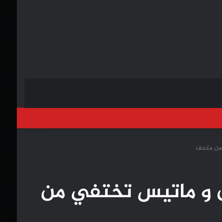
خول
 من متحف
ان و ماتيس تختفي من