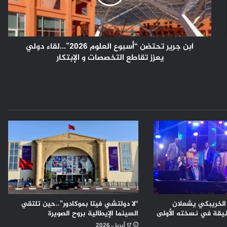
2026”…
لقاء
دولي
يعزز
تقاطع
ابن جرير تحتضن “أسبوع العلوم 2026”…لقاء دولي
التخصصات
يعزز تقاطع التخصصات و الإبتكار
و
الإبتكار
الخريبكي يشعلان
“لا دولتشي فيتا بموكادور”..حين تلتقي
نيقة في نسخته الأولى
السينما الإيطالية بروح الصويرة
17 أبريل، 2026