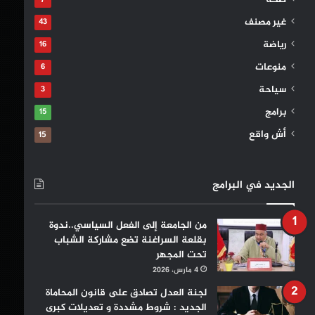
صحة
7
غير مصنف
43
رياضة
16
منوعات
6
سياحة
3
برامج
15
أش واقع
15
الجديد في البرامج
من الجامعة إلى الفعل السياسي..ندوة
بقلعة السراغنة تضع مشاركة الشباب
تحت المجهر
4 مارس، 2026
لجنة العدل تصادق على قانون المحاماة
الجديد : شروط مشددة و تعديلات كبرى