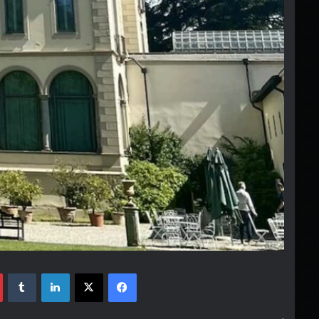
فيسبوك
‫X
لينكدإن