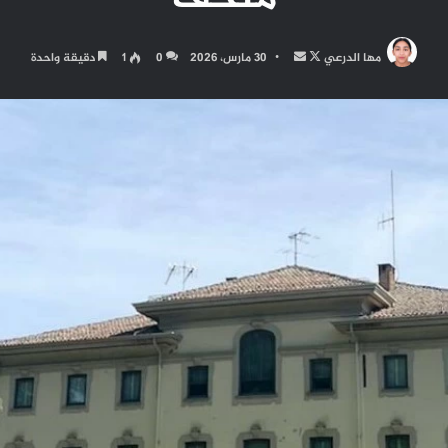
تابع
أرسل
مها الدرعي
30 مارس، 2026
0
1
دقيقة واحدة
على
بريدا
X
إلكترونيا