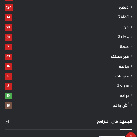
دولي
124
ثقافة
14
فن
98
محلية
30
صحة
7
غير مصنف
43
رياضة
16
منوعات
6
سياحة
3
برامج
15
Screenshot
أش واقع
15
الجديد في البرامج