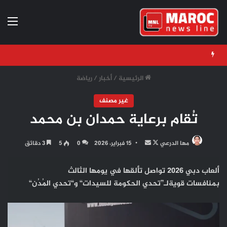
الق
الرئيسية
/
أخبار
/
رياضة
غير مصنف
تُقام برعاية حمدان بن محمد
تابع
أرسل
مها الدرعي
15 فبراير، 2026
0
5
3 دقائق
على
بريدا
X
إلكترونيا
ألعاب دبي 2026 تواصل تألقها في يومها الثالث
بمنافسات
قوية
ل
ـ”
تحدي
الحكومة للسيدات
“
و
“
تحدي الم
د
ن
“