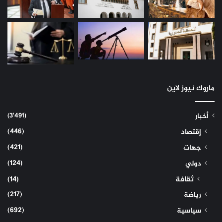
ماروك نيوز لاين
(3٬491)
أخبار
(446)
إقتصاد
(421)
جهات
(124)
دولي
ثقافة
(14)
(217)
رياضة
(692)
سياسية