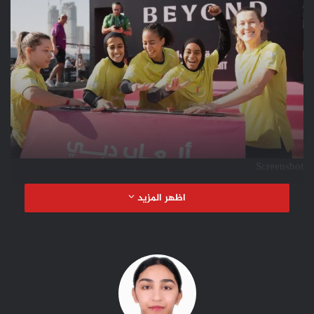
Screenshot
تحدي الحكومة للسيدات
“
استقطب
147 لاعبة يمثّلن 21 فريقاً من
اظهر المزيد
الجهات الحكومية المحلية والاتحادية
ال
فرق
الأربعة
المتأهلة
نهائيات ألعاب دبي في يومها الأخير غداً
الأحد من فئة السيدات
هي:
فريق
وزارة الدفاع وفريق وزارة التربية
والتعليم وفريق دبي الصحية وفريق شرطة دبي