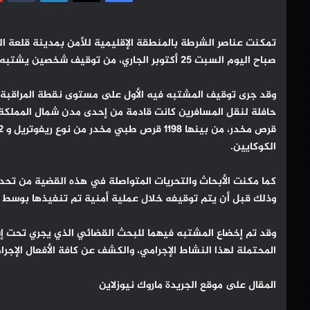
تمكنت عناصر الشرطة بالمنطقة الإقليمية للأمن بمدينة قلعة الس
صباح اليوم السبت 25 أكتوبر الجاري، من توقيف شخصين يشتبه في تورطهما في قضية تتعلق بترويج المخدرات والمؤثرات العقلية.
وقد جرى توقيف المشتبه فيه الأول على مستوى نقطة المراقبة ا
الكوكايين.
كما مكنت الأبحاث والتحريات المتواصلة في هذه القضية من ت
وذلك قبل أن يتم توقيفه خلال عملية أمنية تم تنفيذها بوسط م
وقد تم إخضاع المشتبه فيهما للبحث القضائي الذي يجري تحت إشر
المحتملة لهذا النشاط الإجرامي، والكشف عن كافة الأفعال الإجرام
المقال على موقع الجريدة ماروك نيوزلاين