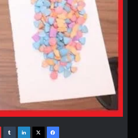
فيسبوك
‫X
لينكدإن