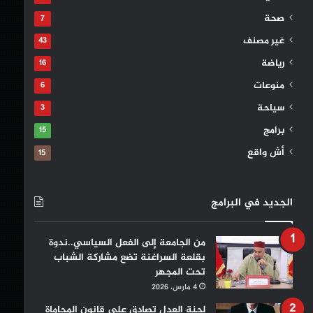
صحة
7
غير مصنف
43
رياضة
16
منوعات
6
سياحة
3
برامج
15
أش واقع
15
الجديد في البرامج
من الجامعة إلى الفعل السياسي..ندوة
بقلعة السراغنة تضع مشاركة الشباب
تحت المجهر
4 مارس، 2026
لجنة العدل تصادق على قانون المحاماة