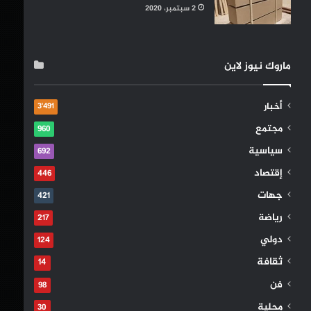
2 سبتمبر، 2020
ماروك نيوز لاين
أخبار
3٬491
مجتمع
960
سياسية
692
إقتصاد
446
جهات
421
رياضة
217
دولي
124
ثقافة
14
فن
98
محلية
30