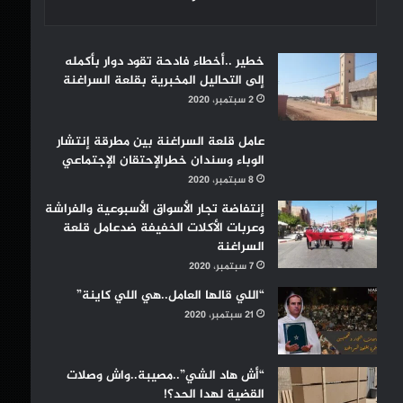
خطير ..أخطاء فادحة تقود دوار بأكمله
إلى التحاليل المخبرية بقلعة السراغنة
2 سبتمبر، 2020
عامل قلعة السراغنة بين مطرقة إنتشار
الوباء وسندان خطرالإحتقان الإجتماعي
8 سبتمبر، 2020
إنتفاضة تجار الأسواق الأسبوعية والفراشة
وعربات الأكلات الخفيفة ضدعامل قلعة
السراغنة
7 سبتمبر، 2020
“اللي قالها العامل..هي اللي كاينة”
21 سبتمبر، 2020
“أش هاد الشي”..مصيبة..واش وصلات
القضية لهدا الحد؟!