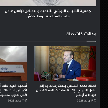
قلعة
السراغنة…
وها
جمعية الشباب النويتي للتنمية والتضامن تراسل عامل
علاش
قلعة السراغنة…وها علاش
مقالات ذات صلة
الملك محمد السادس يبعث رسالة ود إلى
أضحية العيد خلف 
عاهل النرويج…إشادة بعلاقات الصداقة بين
الأمراض العقلية”..إ
الرباط و أوسلو
الأمل لقلوب منسية
17 مايو، 2026
17 مايو، 2026