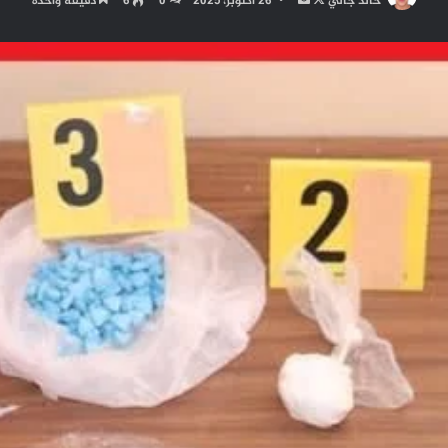
خالد جالي
26 أكتوبر، 2025
0
6
دقيقة واحدة
على
بريدا
X
إلكترونيا