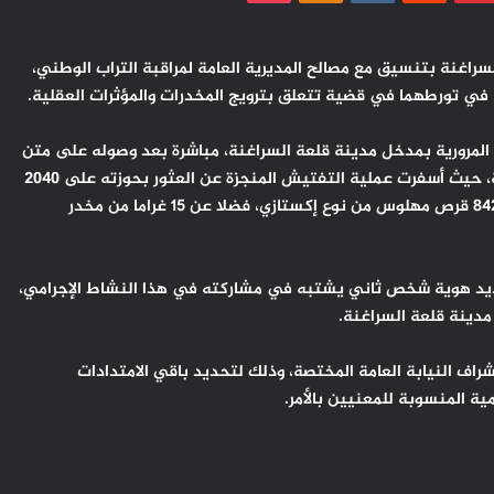
راغنة بتنسيق مع مصالح المديرية العامة لمراقبة التراب الوطني،
لمرورية بمدخل مدينة قلعة السراغنة، مباشرة بعد وصوله على متن
حافلة لنقل المسافرين كانت قادمة من إحدى مدن شمال المملكة، حيث أسفرت عملية التفتيش المنجزة عن العثور بحوزته على 2040
قرص مخدر، من بينها 1198 قرص طبي مخدر من نوع ريفوتريل و 842 قرص مهلوس من نوع إكستازي، فضلا عن 15 غراما من مخدر
حديد هوية شخص ثاني يشتبه في مشاركته في هذا النشاط الإجرامي،
دينة قلعة السراغنة.
اف النيابة العامة المختصة، وذلك لتحديد باقي الامتدادات
ية المنسوبة للمعنيين بالأمر.