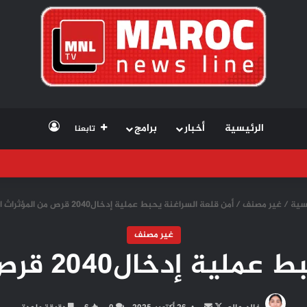
تسجيل الد
الرئيسية
أخبار
برامج
تابعنا
سية
/
غير مصنف
/
أمن قلعة السراغنة يحبط عملية إدخال2040 قرص من المؤثراث العقلية
غير مصنف
20 قرص من المؤثراث العقلية
تابع
أرسل