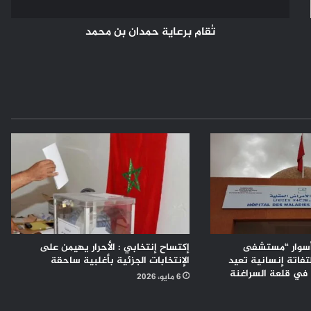
تُقام برعاية حمدان بن محمد
أسوار “مستشفى
إكتساح إنتخابي : الأحرار يهيمن على
لتفاتة إنسانية تعيد
الإنتخابات الجزئية بأغلبية ساحقة
 في قلعة السراغنة
6 مايو، 2026