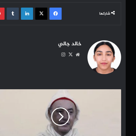
فيسبوك
‫X
لينكدإن
شاركها
خالد جالي
موقع
‫X
انستقرام
الويب
جمعية
الشباب
النويتي
للتنمية
والتضامن
تراسل
عامل