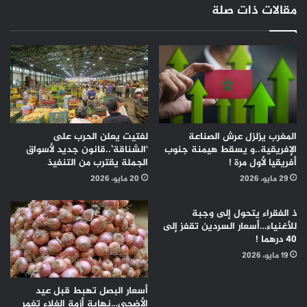
مقالات ذات صلة
المغرب يزلزل عرش الصناعة
لفتيت يعلن الحرب على
الإفريقية..و يسقط هيمنة جنوب
‘الشناقة’..قانون جديد لأسواق
أفريقيا لأول مرة !
الجملة يقترب من التنفيذ
29 مايو، 2026
20 مايو، 2026
ذ الفقراء يتحول إلى وجبة
للأغنياء…أسعار السردين تقفز إلى
40 درهما !
19 مايو، 2026
أسعار البصل تهبط قبل عيد
الأضحى…نهاية أزمة الغلاء تغمر