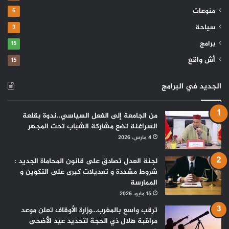
منوعات
6
سياحة
3
برامج
15
أش واقع
15
الجديد في البرامج
من الجامعة إلى الفعل السياسي..ندوة بقلعة
السراغنة تضع مشاركة الشباب تحت المجهر
4 مارس، 2026
لجنة العدل تصادق على قانون المحاماة الجديد :
شروط مشددة و تعديلات كبرى على التكوين و
الممارسة
15 مايو، 2026
ترقب واسع بالمغرب…وزارة الأوقاف تعلن موعد
مراقبة هلال ذي الحجة لتحديد عيد الأضحى