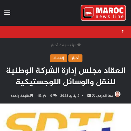
الق
الرئيسية
/
أخبار
أخبار
إقتصاد
انعقاد مجلس إدارة الشركة الوطنية
للنقل والوسائل اللوجستيكية
تابع
أرسل
مها الدرعي
2 يناير، 2023
0
113
دقيقة واحدة
على
بريدا
X
إلكترونيا