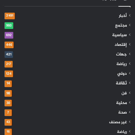
أخبار
3٬491
مجتمع
960
سياسية
692
إقتصاد
446
جهات
421
رياضة
217
دولي
124
ثقافة
14
فن
98
محلية
30
صحة
7
غير مصنف
43
رياضة
16