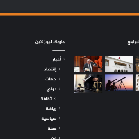
برامج
ماروك نيوز لاين
أخبار
إقتصاد
جهات
دولي
ثقافة
رياضة
سياسية
صحة
فن