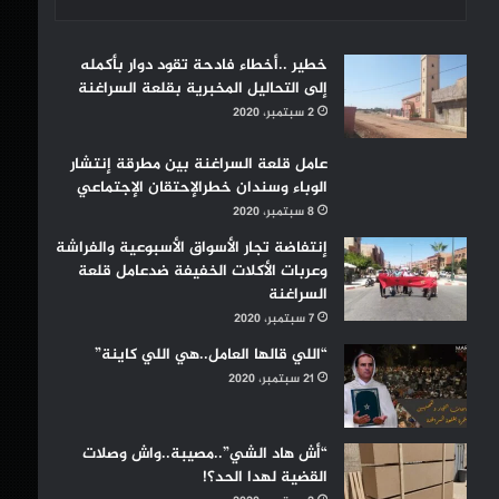
خطير ..أخطاء فادحة تقود دوار بأكمله
إلى التحاليل المخبرية بقلعة السراغنة
2 سبتمبر، 2020
عامل قلعة السراغنة بين مطرقة إنتشار
الوباء وسندان خطرالإحتقان الإجتماعي
8 سبتمبر، 2020
إنتفاضة تجار الأسواق الأسبوعية والفراشة
وعربات الأكلات الخفيفة ضدعامل قلعة
السراغنة
7 سبتمبر، 2020
“اللي قالها العامل..هي اللي كاينة”
21 سبتمبر، 2020
“أش هاد الشي”..مصيبة..واش وصلات
القضية لهدا الحد؟!