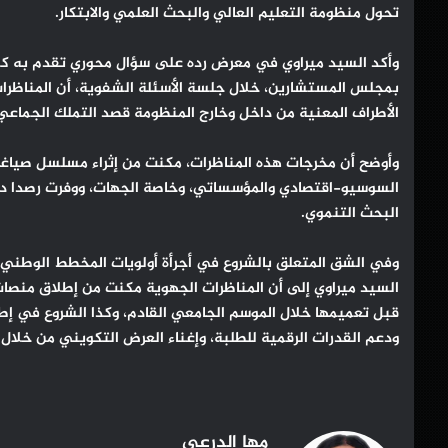
تحول منظومة التعليم العالي والبحث العلمي والابتكار.
وأكد السيد ميراوي في معرض رده على سؤال محوري تقدم به كل من
بمجلس المستشارين، خلال جلسة الأسئلة الشفوية، أن المناظرا
الأطراف المعنية من داخل وخارج المنظومة قصد التملك الجماعي 
وأوضح أن مخرجات هذه المناظرات، مكنت من إثراء مسلسل صياغة
السوسيو-اقتصادي والمؤسساتي، وخاصة الجهات، ووفرت رصدا دقيق
البحث التنموي.
وفي الشق المتعلق بالشروع في أجرأة أولويات المخطط الوطني لت
السيد ميراوي إلى أن المناظرات الجهوية مكنت من إطلاق منصات 
قبل تعميمها خلال الموسم الجامعي القادم، وكذا الشروع في إطل
ودعم القدرات الرقمية للطلبة، وإغناء العرض التكويني من خلال
مها الدرعي