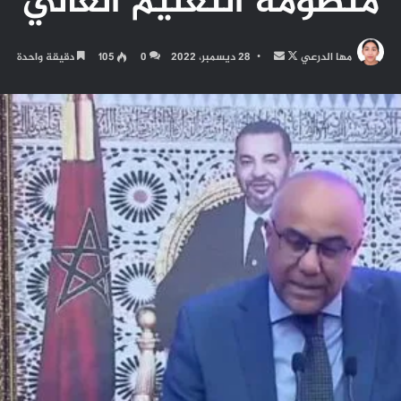
منظومة التعليم العالي
تابع
أرسل
مها الدرعي
28 ديسمبر، 2022
0
105
دقيقة واحدة
على
بريدا
X
إلكترونيا