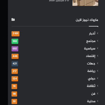
2 سبتمبر، 2020
ماروك نيوز لاين
أخبار
3٬491
مجتمع
960
سياسية
692
إقتصاد
446
جهات
421
رياضة
217
دولي
124
ثقافة
14
فن
98
محلية
30