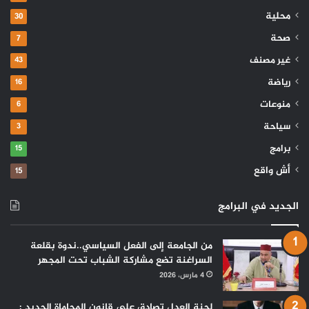
محلية
30
صحة
7
غير مصنف
43
رياضة
16
منوعات
6
سياحة
3
برامج
15
أش واقع
15
الجديد في البرامج
من الجامعة إلى الفعل السياسي..ندوة بقلعة
السراغنة تضع مشاركة الشباب تحت المجهر
4 مارس، 2026
لجنة العدل تصادق على قانون المحاماة الجديد :