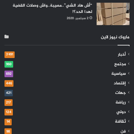
“أش هاد الشي”..مصيبة..واش وصلات القضية
لهدا الحد؟!
2 سبتمبر، 2020
ماروك نيوز لاين
أخبار
3٬491
مجتمع
960
سياسية
692
إقتصاد
446
جهات
421
رياضة
217
دولي
124
ثقافة
14
فن
98