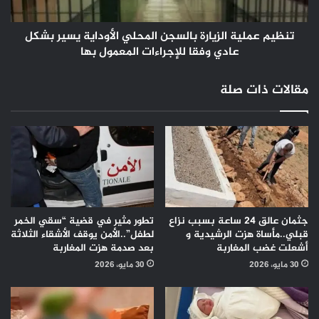
بشكل
عادي
وفقا
تنظيم عملية الزيارة بالسجن المحلي الأوداية يسير بشكل
للإجراءات
عادي وفقا للإجراءات المعمول بها
المعمول
بها
مقالات ذات صلة
جثمان عالق 24 ساعة بسبب نزاع
تطور مثير في قضية “سقي الخمر
قبلي..مأساة هزت الرشيدية و
لطفل”..الأمن يوقف الأشقاء الثلاثة
أشعلت غضب المغاربة
بعد صدمة هزت المغاربة
30 مايو، 2026
30 مايو، 2026