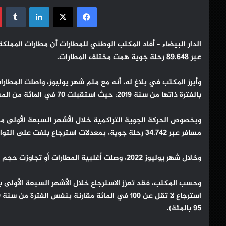
فيسبوك
‫X
لينكدإن
عبر 89.648 رحلة جوية همت مختلف المطارات.
وأبرز المكتب في بلاغ له، أنه مع متم شهر يوليوز، واصلت المطار
بالفترة ذاتها من سنة 2019، حيث استقبلت 70 في المائة من المسافرين و 75 في المائة بالنسبة لحركة الطائرات.
مسافر عبر 34.742 رحلة جوية، بمعدلات استرجاع بلغت على التوالي حوالي 64 في المائة و67 في المائة .
وخلال شهر يوليوز 2022، وصلت أغلبية المطارات أو تجاوزت حجم الحركة الجوية للمسافرين المسجل خلال نفس الفترة من سنة 2019.
وحسب المكتب، فقد تعزز الاسترجاع خلال الأشهر السبعة الأولى 
95 بالمئة).