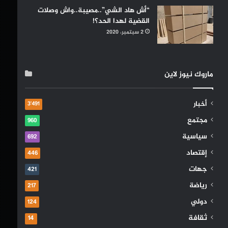
“أش هاد الشي”..مصيبة..واش وصلات
القضية لهدا الحد؟!
2 سبتمبر، 2020
ماروك نيوز لاين
أخبار
3٬491
مجتمع
960
سياسية
692
إقتصاد
446
جهات
421
رياضة
217
دولي
124
ثقافة
14