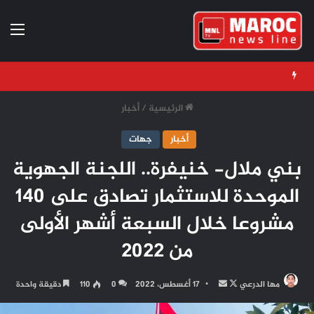
الق
الرئيسية
/
أخبار
أخبار
جهات
بني ملال- خنيفرة.. اللجنة الجهوية
الموحدة للاستثمار تصادق على 140
مشروعا خلال السبعة أشهر الأولى
من 2022
تابع
أرسل
مها الدرعي
17 أغسطس، 2022
0
110
دقيقة واحدة
على
بريدا