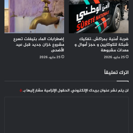
ضربة أمنية بمراكش..تفكيك
إضطرابات الماء بتيفلت تسرع
شبكة للكوكايين و حجز أموال و
مشروع خزان جديد قبل عيد
معدات مشبوهة
الأضحى
25 مايو، 2026
25 مايو، 2026
اترك تعليقاً
لن يتم نشر عنوان بريدك الإلكتروني.
الحقول الإلزامية مشار إليها بـ
*
ا
ل
ت
ع