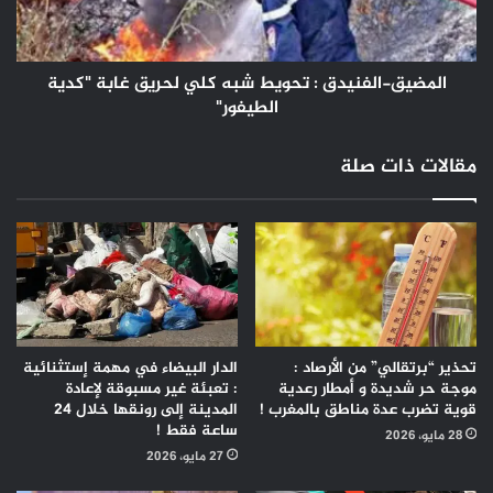
لحريق
غابة
"كدية
الطيفور"
المضيق-الفنيدق : تحويط شبه كلي لحريق غابة "كدية
الطيفور"
مقالات ذات صلة
تحذير “برتقالي” من الأرصاد :
الدار البيضاء في مهمة إستثنائية
موجة حر شديدة و أمطار رعدية
: تعبئة غير مسبوقة لإعادة
قوية تضرب عدة مناطق بالمغرب !
المدينة إلى رونقها خلال 24
ساعة فقط !
28 مايو، 2026
27 مايو، 2026