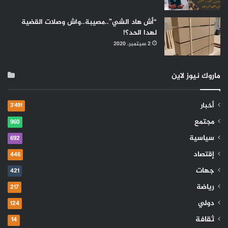
“أش هاد الشي”..مصيبة..واش وصلات القضية
لهدا الحد؟!
2 سبتمبر، 2020
ماروك نيوز لاين
أخبار
3٬491
مجتمع
960
سياسية
692
إقتصاد
446
جهات
421
رياضة
217
دولي
124
ثقافة
14