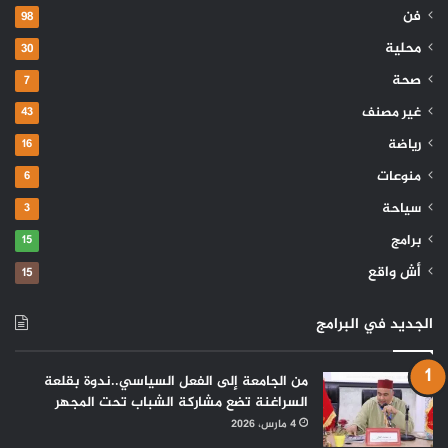
فن
98
محلية
30
صحة
7
غير مصنف
43
رياضة
16
منوعات
6
سياحة
3
برامج
15
أش واقع
15
الجديد في البرامج
من الجامعة إلى الفعل السياسي..ندوة بقلعة
السراغنة تضع مشاركة الشباب تحت المجهر
4 مارس، 2026