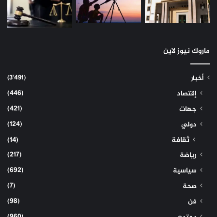
ماروك نيوز لاين
(3٬491)
أخبار
(446)
إقتصاد
(421)
جهات
(124)
دولي
ثقافة
(14)
(217)
رياضة
(692)
سياسية
(7)
صحة
(98)
فن