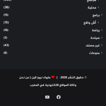
(960)
مجتمع
(30)
محلية
(15)
برامج
(15)
أش واقع
(16)
رياضة
(3)
سياحة
(43)
غير مصنف
(6)
منوعات
© حقوق النشر 2026، |
ماروك نيوز لاين
|
من نحن
وكالة المواقع الالكترونية في المغرب
فيسبوك
‫YouTube