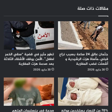
مقالات ذات صلة
جثمان عالق 24 ساعة بسبب نزاع
تطور مثير في قضية “سقي الخمر
قبلي..مأساة هزت الرشيدية و
لطفل”..الأمن يوقف الأشقاء الثلاثة
أشعلت غضب المغاربة
بعد صدمة هزت المغاربة
30 مايو، 2026
30 مايو، 2026
70% من النساء يستخدمن موانع
صدمة في بنسليمان.المتهم