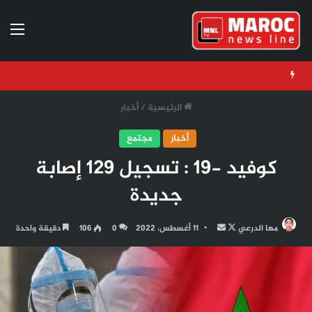
الق
الرئيسية
/
أخبار
أخبار
مجتمع
كوفيد -19 : تسجيل 129 إصابة
جديدة
تابع
أرسل
مها الدرعي
11 أغسطس، 2022
0
106
دقيقة واحدة
على
بريدا
X
إلكترونيا