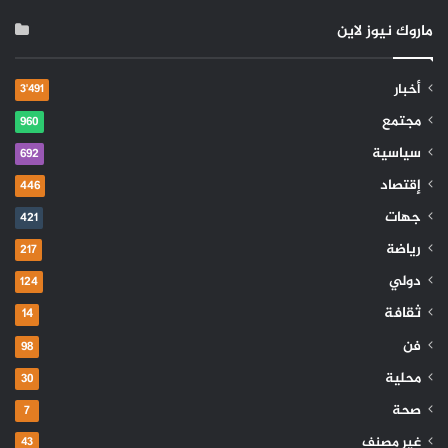
ماروك نيوز لاين
أخبار
3٬491
مجتمع
960
سياسية
692
إقتصاد
446
جهات
421
رياضة
217
دولي
124
ثقافة
14
فن
98
محلية
30
صحة
7
غير مصنف
43