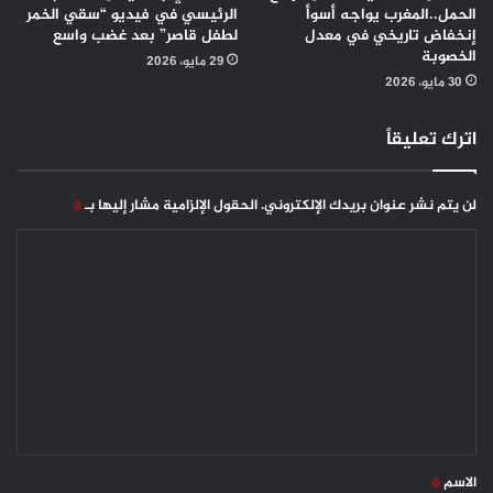
الحمل..المغرب يواجه أسوأ
الرئيسي في فيديو “سقي الخمر
إنخفاض تاريخي في معدل
لطفل قاصر” بعد غضب واسع
الخصوبة
29 مايو، 2026
30 مايو، 2026
اترك تعليقاً
لن يتم نشر عنوان بريدك الإلكتروني.
الحقول الإلزامية مشار إليها بـ
*
ا
ل
ت
ع
ل
ي
ق
*
الاسم
*