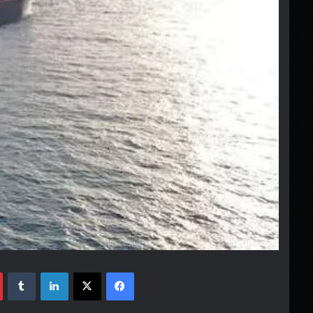
فيسبوك
‫X
لينكدإن