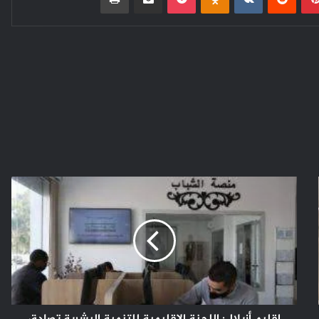
إقليم
أزيلال:
اللجنة
الاقليمية
للتنمية
البشرية
تصادق
على
75
مشروعا