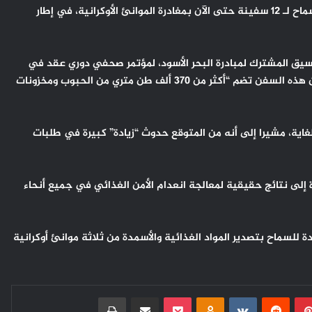
الأمم المتحدة – أفادت الأمم المتحدة، اليوم الخميس، بأنه تم السماح لـ 12 سفينة حتى الآن بمغادرة الموانئ الأوكرانية، في إطار
سيق المشترك لمبادرة البحر الأسود، لمؤتمر صحفي دوري عقد في
مقر الأمم المتحدة في نيويورك عبر رابط فيديو من اسطنبول، إن هذه السفن تضم “أكثر من 370 ألف طن متري من الحبوب ومخزونات
لغاية، مشيرا إلى أنه من المتوقع حدوث “زيادة” كبيرة في طلبات
رة إلى نتائج حقيقية لمعالجة انعدام الأمن الغذائي في جميع أنحاء
 تركيا والأمم المتحدة للسماح بتصدير المواد الغذائية والأسمدة من ثلاثة موانئ أوكرانية
بينتيريست
Odnoklassniki
‫Pocket
مشاركة عبر البريد
طباعة