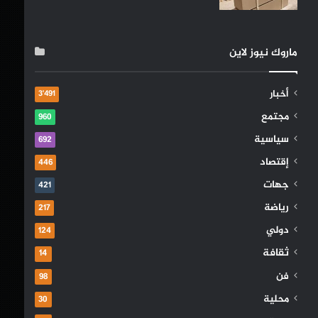
ماروك نيوز لاين
أخبار
3٬491
مجتمع
960
سياسية
692
إقتصاد
446
جهات
421
رياضة
217
دولي
124
ثقافة
14
فن
98
محلية
30