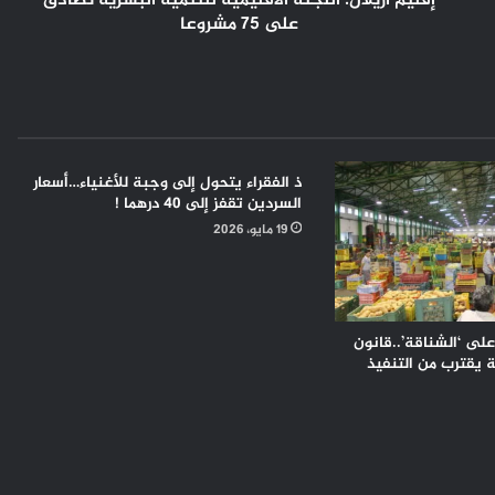
إقليم أزيلال: اللجنة الاقليمية للتنمية البشرية تصادق
على 75 مشروعا
ذ الفقراء يتحول إلى وجبة للأغنياء…أسعار
السردين تقفز إلى 40 درهما !
19 مايو، 2026
لى ‘الشناقة’..قانون
 يقترب من التنفيذ