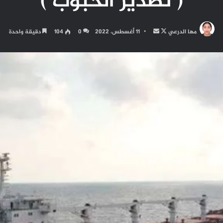
( تصدير الحبوب )
تابع
أرسل
مها الدرعي
11 أغسطس، 2022
0
104
دقيقة واحدة
على
بريدا
X
إلكترونيا