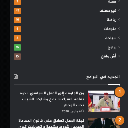
صحة
7
غير مصنف
43
رياضة
16
منوعات
6
سياحة
3
برامج
15
أش واقع
15
الجديد في البرامج
من الجامعة إلى الفعل السياسي..ندوة
بقلعة السراغنة تضع مشاركة الشباب
تحت المجهر
4 مارس، 2026
لجنة العدل تصادق على قانون المحاماة
الجديد : شروط مشددة و تعديلات كبرى