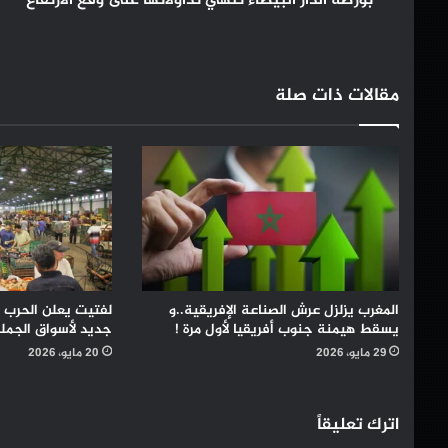
بورصة الدار البيضاء تنهي تداولاتها على وقع الارتفاع
مقالات ذات صلة
المغرب يزلزل عرش الصناعة الإفريقية..و
لفتيت يعلن الحرب ع
يسقط هيمنة جنوب أفريقيا لأول مرة !
جديد لأسواق الجملة
29 مايو، 2026
20 مايو، 2026
اترك تعليقاً