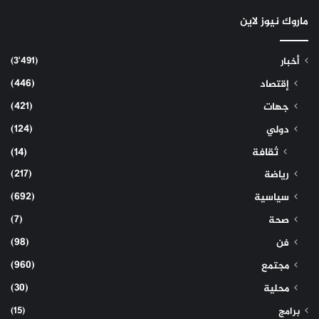
ماروك نيوز لاين
(3٬491)
أخبار
(446)
إقتصاد
(421)
جهات
(124)
دولي
ثقافة
(14)
(217)
رياضة
(692)
سياسية
(7)
صحة
(98)
فن
(960)
مجتمع
(30)
محلية
(15)
برامج