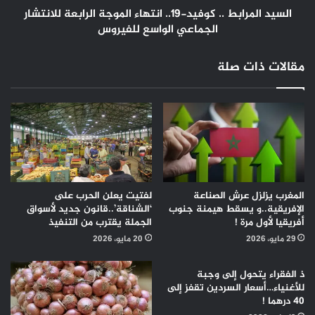
الواسع
السيد المرابط .. كوفيد-19.. انتهاء الموجة الرابعة للانتشار
للفيروس
الجماعي الواسع للفيروس
مقالات ذات صلة
المغرب يزلزل عرش الصناعة
لفتيت يعلن الحرب على
الإفريقية..و يسقط هيمنة جنوب
‘الشناقة’..قانون جديد لأسواق
أفريقيا لأول مرة !
الجملة يقترب من التنفيذ
29 مايو، 2026
20 مايو، 2026
ذ الفقراء يتحول إلى وجبة
للأغنياء…أسعار السردين تقفز إلى
40 درهما !