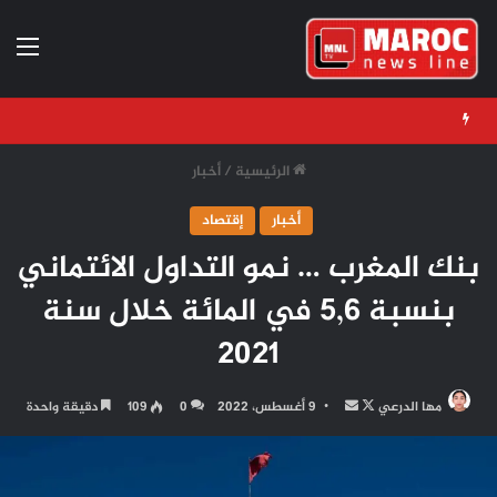
الق
الرئيسية
/
أخبار
أخبار
إقتصاد
بنك المغرب … نمو التداول الائتماني
بنسبة 5,6 في المائة خلال سنة
2021
تابع
أرسل
مها الدرعي
9 أغسطس، 2022
0
109
دقيقة واحدة
على
بريدا
X
إلكترونيا