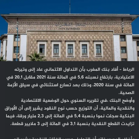
الرباط – أفاد بنك المغرب بأن التداول الائتماني عاد إلى وتيرته
الاعتيادية، بارتفاع نسبته 5,6 في المائة سنة 2021 مقابل 20,1 في
المائة في سنة 2020، وذلك بعد تسارع استثنائي في سياق الأزمة
الصحية.
وأوضح البنك ،في تقريره السنوي حول الوضعية الاقتصادية
والنقدية والمالية، أن التوزيع حسب نوع النقود يشير إلى أن الأوراق
البنكية سجلت نموا بنسبة 5,4 في المائة إلى 2,3 مليار ورقة، فيما
تزايدت القطع النقدية بنسبة 3,1 في المائة إلى 3 ملايير قطعة.