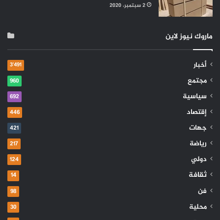
2 سبتمبر، 2020
ماروك نيوز لاين
أخبار
3٬491
مجتمع
960
سياسية
692
إقتصاد
446
جهات
421
رياضة
217
دولي
124
ثقافة
14
فن
98
محلية
30