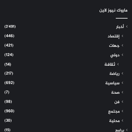
ماروك نيوز لاين
(3٬491)
أخبار
(446)
إقتصاد
(421)
جهات
(124)
دولي
ثقافة
(14)
(217)
رياضة
(692)
سياسية
(7)
صحة
(98)
فن
(960)
مجتمع
(30)
محلية
(15)
برامج