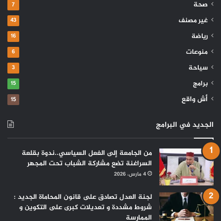
صحة
7
غير مصنف
43
رياضة
16
منوعات
6
سياحة
3
برامج
15
أش واقع
15
الجديد في البرامج
من الجامعة إلى الفعل السياسي..ندوة بقلعة
السراغنة تضع مشاركة الشباب تحت المجهر
4 مارس، 2026
لجنة العدل تصادق على قانون المحاماة الجديد :
شروط مشددة و تعديلات كبرى على التكوين و
الممارسة