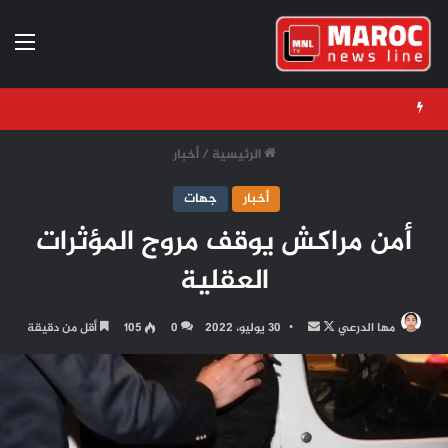
الق
الرئيسية
/
أخبار
أخبار
جهات
أمن مراكش يوقف مروج المؤثرات
العقلية
تابع
أرسل
مها الدرعي
30 يوليو، 2022
0
105
أقل من دقيقة
على
بريدا
X
إلكترونيا