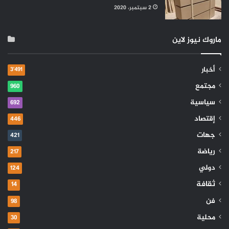
2 سبتمبر، 2020
ماروك نيوز لاين
أخبار
3٬491
مجتمع
960
سياسية
692
إقتصاد
446
جهات
421
رياضة
217
دولي
124
ثقافة
14
فن
98
محلية
30