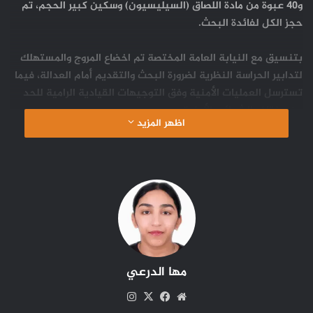
و40 عبوة من مادة اللصاق (السيليسيون) وسكين كبير الحجم، تم
حجز الكل لفائدة البحث.
بتنسيق مع النيابة العامة المختصة تم اخضاع المروج والمستهلك
لتدابير الحراسة النظرية لضرورة البحث والتقديم أمام العدالة، فيما
تسترسل العمليات الأمنية وفق التوجيهات القيادية الرامية للحد
من مختلف الشوائب الأمنية
اظهر المزيد
مها الدرعي
موقع
‫X
فيسبوك
انستقرام
الويب