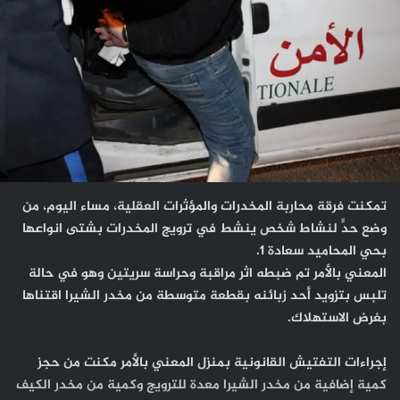
تمكنت فرقة محاربة المخدرات والمؤثرات العقلية، مساء اليوم، من
وضع حدٍّ لنشاط شخص ينشط في ترويج المخدرات بشتى انواعها
بحي المحاميد سعادة 1.
المعني بالأمر تم ضبطه اثر مراقبة وحراسة سريتين وهو في حالة
تلبس بتزويد أحد زبائنه بقطعة متوسطة من مخدر الشيرا اقتناها
بغرض الاستهلاك.
إجراءات التفتيش القانونية بمنزل المعني بالأمر مكنت من حجز
كمية إضافية من مخدر الشيرا معدة للترويج وكمية من مخدر الكيف