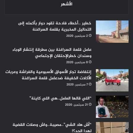
الأشهر
خطير ..أخطاء فادحة تقود دوار بأكمله إلى
التحاليل المخبرية بقلعة السراغنة
2 سبتمبر، 2020
عامل قلعة السراغنة بين مطرقة إنتشار الوباء
وسندان خطرالإحتقان الإجتماعي
8 سبتمبر، 2020
إنتفاضة تجار الأسواق الأسبوعية والفراشة وعربات
الأكلات الخفيفة ضدعامل قلعة السراغنة
7 سبتمبر، 2020
“اللي قالها العامل..هي اللي كاينة”
21 سبتمبر، 2020
“أش هاد الشي”..مصيبة..واش وصلات القضية
لهدا الحد؟!