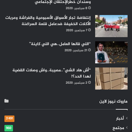
وسندان خطرالإحتقان الإجتماعي
8 سبتمبر، 2020
إنتفاضة تجار الأسواق الأسبوعية والفراشة وعربات
الأكلات الخفيفة ضدعامل قلعة السراغنة
7 سبتمبر، 2020
“اللي قالها العامل..هي اللي كاينة”
21 سبتمبر، 2020
“أش هاد الشي”..مصيبة..واش وصلات القضية
لهدا الحد؟!
2 سبتمبر، 2020
ماروك نيوز لاين
أخبار
3٬491
مجتمع
960