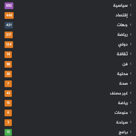
سياسية
692
إقتصاد
446
جهات
421
رياضة
217
دولي
124
ثقافة
14
فن
98
محلية
30
صحة
7
غير مصنف
43
رياضة
16
منوعات
6
سياحة
3
برامج
15