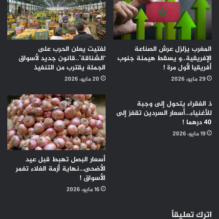
المغرب يزلزل عرش الصناعة
لفتيت يعلن الحرب على
الإفريقية..و يسقط هيمنة جنوب
‘الشناقة’..قانون جديد لأسواق
أفريقيا لأول مرة !
الجملة يقترب من التنفيذ
29 مايو، 2026
20 مايو، 2026
ذ الفقراء يتحول إلى وجبة
للأغنياء…أسعار السردين تقفز إلى
40 درهما !
19 مايو، 2026
أسعار البصل تهبط قبل عيد
الأضحى…نهاية أزمة الغلاء تغمر
الأسواق !
16 مايو، 2026
اترك تعليقاً