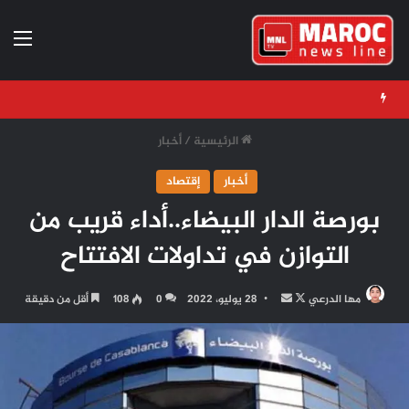
الق
الرئيسية
/
أخبار
أخبار
إقتصاد
بورصة الدار البيضاء..أداء قريب من
التوازن في تداولات الافتتاح
تابع
أرسل
مها الدرعي
28 يوليو، 2022
0
108
أقل من دقيقة
على
بريدا
X
إلكترونيا