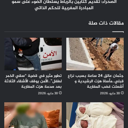
المغربية
الصحراء: تقديم كتابين بالرباط يسلطان الضوء على سمو
للحكم
المبادرة المغربية للحكم الذاتي
الذاتي
مقالات ذات صلة
جثمان عالق 24 ساعة بسبب نزاع
تطور مثير في قضية “سقي الخمر
قبلي..مأساة هزت الرشيدية و
لطفل”..الأمن يوقف الأشقاء الثلاثة
أشعلت غضب المغاربة
بعد صدمة هزت المغاربة
30 مايو، 2026
30 مايو، 2026