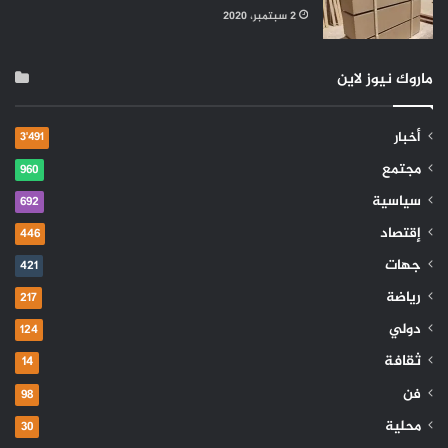
2 سبتمبر، 2020
ماروك نيوز لاين
أخبار
3٬491
مجتمع
960
سياسية
692
إقتصاد
446
جهات
421
رياضة
217
دولي
124
ثقافة
14
فن
98
محلية
30