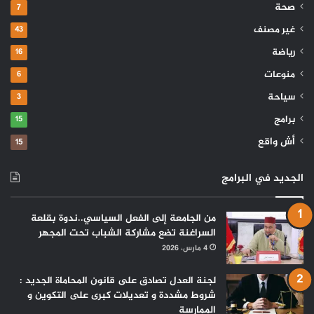
صحة
7
غير مصنف
43
رياضة
16
منوعات
6
سياحة
3
برامج
15
أش واقع
15
الجديد في البرامج
من الجامعة إلى الفعل السياسي..ندوة بقلعة
السراغنة تضع مشاركة الشباب تحت المجهر
4 مارس، 2026
لجنة العدل تصادق على قانون المحاماة الجديد :
شروط مشددة و تعديلات كبرى على التكوين و
الممارسة