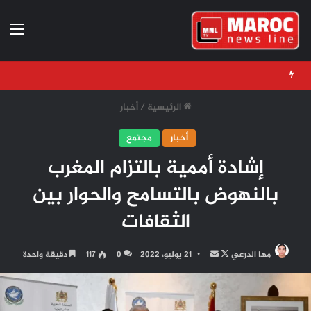
الق
الرئيسية
/
أخبار
أخبار
مجتمع
إشادة أممية بالتزام المغرب
بالنهوض بالتسامح والحوار بين
الثقافات
تابع
أرسل
مها الدرعي
21 يوليو، 2022
0
117
دقيقة واحدة
على
بريدا
X
إلكترونيا