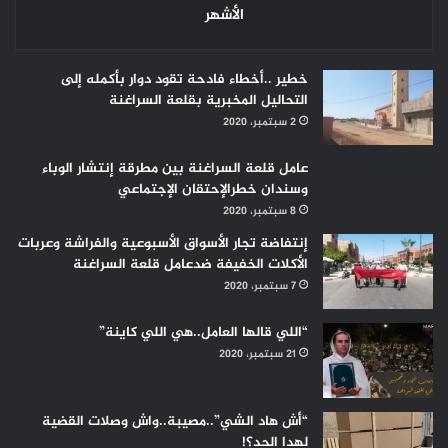
الأشهر
خطير ..أخطاء فادحة تقود دوار بأكمله إلى
التحاليل المخبرية بقلعة السراغنة
2 سبتمبر، 2020
عامل قلعة السراغنة بين مطرقة إنتشار الوباء
وسندان خطرالإحتقان الإجتماعي
8 سبتمبر، 2020
إنتفاضة تجار الأسواق الأسبوعية والفراشة وعربات
الأكلات الخفيفة ضدعامل قلعة السراغنة
7 سبتمبر، 2020
“اللي قالها العامل..هي اللي كاينة”
21 سبتمبر، 2020
“أش هاد الشي”..مصيبة..واش وصلات القضية
لهدا الحد؟!