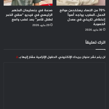
70% من النساء يستخدمن موانع
صدمة في بنسليمان.المتهم
الحمل..المغرب يواجه أسوأ
الرئيسي في فيديو “سقي الخمر
إنخفاض تاريخي في معدل
لطفل قاصر” بعد غضب واسع
الخصوبة
29 مايو، 2026
30 مايو، 2026
اترك تعليقاً
لن يتم نشر عنوان بريدك الإلكتروني.
الحقول الإلزامية مشار إليها بـ
*
ا
ل
ت
ع
ل
ي