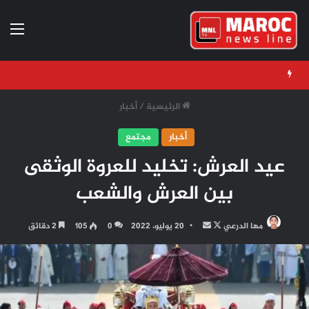
الق
الرئيسية
/
أخبار
أخبار
مجتمع
عيد العرش: تخليد للعروة الوثقى
بين العرش والشعب
تابع
أرسل
مها الدرعي
20 يوليو، 2022
0
105
2 دقائق
على
بريدا
X
إلكترونيا