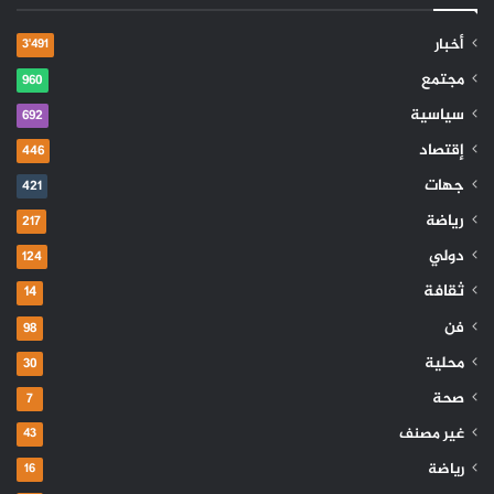
أخبار
3٬491
مجتمع
960
سياسية
692
إقتصاد
446
جهات
421
رياضة
217
دولي
124
ثقافة
14
فن
98
محلية
30
صحة
7
غير مصنف
43
رياضة
16