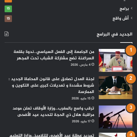
برامج
15
أش واقع
15
الجديد في البرامج
من الجامعة إلى الفعل السياسي..ندوة بقلعة
السراغنة تضع مشاركة الشباب تحت المجهر
4 مارس، 2026
لجنة العدل تصادق على قانون المحاماة الجديد :
شروط مشددة و تعديلات كبرى على التكوين و
الممارسة
15 مايو، 2026
ترقب واسع بالمغرب…وزارة الأوقاف تعلن موعد
مراقبة هلال ذي الحجة لتحديد عيد الأضحى
17 مايو، 2026
تمديد عطلة عيد الأضحى للتلاميذ..وزارة التعليم