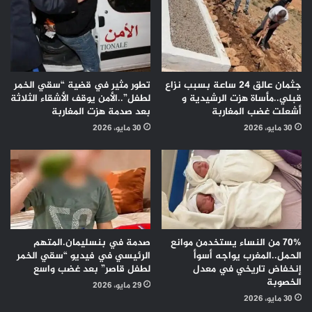
جثمان عالق 24 ساعة بسبب نزاع
تطور مثير في قضية “سقي الخمر
قبلي..مأساة هزت الرشيدية و
لطفل”..الأمن يوقف الأشقاء الثلاثة
أشعلت غضب المغاربة
بعد صدمة هزت المغاربة
30 مايو، 2026
30 مايو، 2026
70% من النساء يستخدمن موانع
صدمة في بنسليمان.المتهم
الحمل..المغرب يواجه أسوأ
الرئيسي في فيديو “سقي الخمر
إنخفاض تاريخي في معدل
لطفل قاصر” بعد غضب واسع
الخصوبة
29 مايو، 2026
30 مايو، 2026