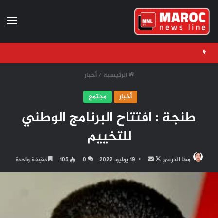
الق
الرئيسية
/
أخبار
أخبار
مجتمع
طنجة : افتتاح البرنامج الوطني
للتخييم
تابع
أرسل
مها الدرعي
19 يوليو، 2022
0
105
دقيقة واحدة
على
بريدا
X
إلكترونيا