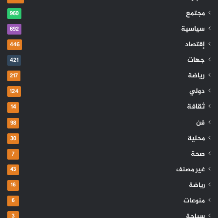
مجتمع
960
سياسية
692
إقتصاد
446
جهات
421
رياضة
217
دولي
124
ثقافة
14
فن
98
محلية
30
صحة
7
غير مصنف
43
رياضة
16
منوعات
6
سياحة
3