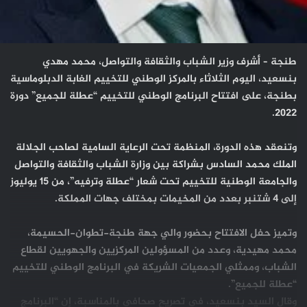
طنجة – أشرف وزير الشباب والثقافة والتواصل، محمد مهدي
بنسعيد، اليوم الثلاثاء بالمركز الوطني للتخييم الغابة الدبلوماسية
بطنجة، على افتتاح البرنامج الوطني للتخييم “عطلة للجميع” دورة
2022.
وتنعقد هذه الدورة، المنظمة تحت الرعاية السامية لصاحب الجلالة
الملك محمد السادس بشراكة بين وزارة الشباب والثقافة والتواصل
والجامعة الوطنية للتخييم تحت شعار “عطلة وترفيه”، من 15 يوليوز
إلى 4 شتنبر بعدد من المخيمات بمختلف جهات المملكة.
وتميز حفل الافتتاح بحضور والي جهة طنجة-تطوان-الحسيمة،
محمد مهيدية، وعدد من المسؤولين المركزيين والجهويين لقطاع
الشباب، وممثلي الجمعيات الشريكة في البرنامج الوطني للتخييم
“عطلة للجميع”.
وقال السيد بنسعيد، في تصريح صحافي بالمناسبة، إن “البرنامج