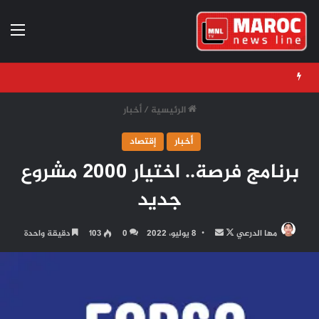
الق
الرئيسية
/
أخبار
أخبار
إقتصاد
برنامج فرصة.. اختيار 2000 مشروع
جديد
تابع
أرسل
مها الدرعي
8 يوليو، 2022
0
103
دقيقة واحدة
على
بريدا
X
إلكترونيا