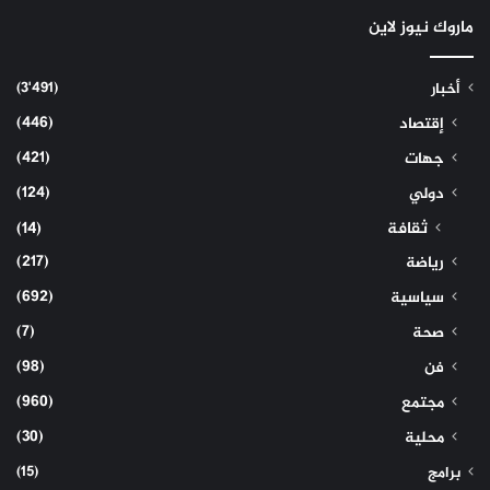
ماروك نيوز لاين
(3٬491)
أخبار
(446)
إقتصاد
(421)
جهات
(124)
دولي
ثقافة
(14)
(217)
رياضة
(692)
سياسية
(7)
صحة
(98)
فن
(960)
مجتمع
(30)
محلية
(15)
برامج