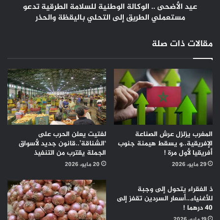
الطريق
عيد الأضحى .. الوكالة الوطنية للسلامة الطرقية تدعو
إلى
مستعملي الطريق إلى التحلي باليقظة والحذر
التحلي
باليقظة
مقالات ذات صلة
والحذر
المغرب يزلزل عرش الصناعة
لفتيت يعلن الحرب على
الإفريقية..و يسقط هيمنة جنوب
‘الشناقة’..قانون جديد لأسواق
أفريقيا لأول مرة !
الجملة يقترب من التنفيذ
29 مايو، 2026
20 مايو، 2026
ذ الفقراء يتحول إلى وجبة
للأغنياء…أسعار السردين تقفز إلى
40 درهما !
19 مايو، 2026