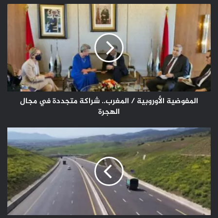
المفوضية
الأوروبية
/
المغرب..
شراكة
متجددة
في
مجال
الهجرة
المفوضية الأوروبية / المغرب.. شراكة متجددة في مجال
الهجرة
عيد
الأضحى
..
الوكالة
الوطنية
للسلامة
الطرقية
تدعو
مستعملي