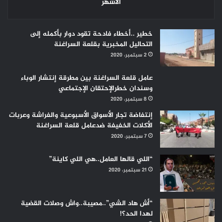
الأشهر
خطير ..أخطاء فادحة تقود دوار بأكمله إلى
التحاليل المخبرية بقلعة السراغنة
2 سبتمبر، 2020
عامل قلعة السراغنة بين مطرقة إنتشار الوباء
وسندان خطرالإحتقان الإجتماعي
8 سبتمبر، 2020
إنتفاضة تجار الأسواق الأسبوعية والفراشة وعربات
الأكلات الخفيفة ضدعامل قلعة السراغنة
7 سبتمبر، 2020
“اللي قالها العامل..هي اللي كاينة”
21 سبتمبر، 2020
“أش هاد الشي”..مصيبة..واش وصلات القضية
لهدا الحد؟!