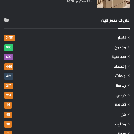
2 سبتمبر، 2020
ماروك نيوز لاين
أخبار
3٬491
مجتمع
960
سياسية
692
إقتصاد
446
جهات
421
رياضة
217
دولي
124
ثقافة
14
فن
98
محلية
30