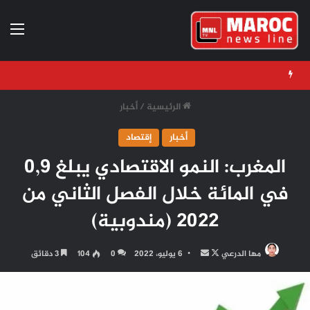
الق
الرئيسية
/
أخبار
أخبار
إقتصاد
المغرب: النمو الاقتصادي يبلغ 0,9
في المائة خلال الفصل الثاني من
2022 (مندوبية)
تابع
أرسل
مها الدرعي
6 يوليو، 2022
0
104
3 دقائق
على
بريدا
X
إلكترونيا