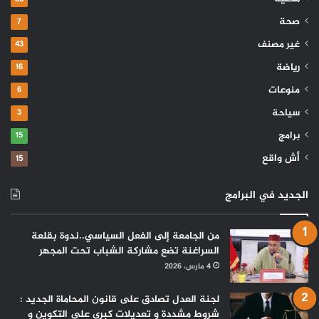
صحة
7
غير مصنف
43
رياضة
16
منوعات
6
سياحة
3
برامج
15
أش واقع
15
الجديد في البرامج
من الجامعة إلى الفعل السياسي..ندوة بقلعة
السراغنة تضع مشاركة الشباب تحت المجهر
4 مارس، 2026
لجنة العدل تصادق على قانون المحاماة الجديد :
شروط مشددة و تعديلات كبرى على التكوين و