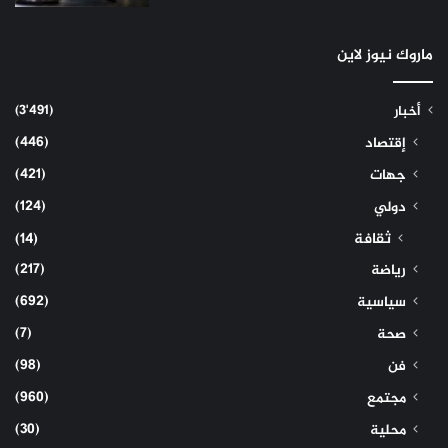
ماروك نيوز لاين
(3٬491)
أخبار
(446)
إقتصاد
(421)
جهات
(124)
دولي
ثقافة
(14)
(217)
رياضة
(692)
سياسية
(7)
صحة
(98)
فن
(960)
مجتمع
(30)
محلية