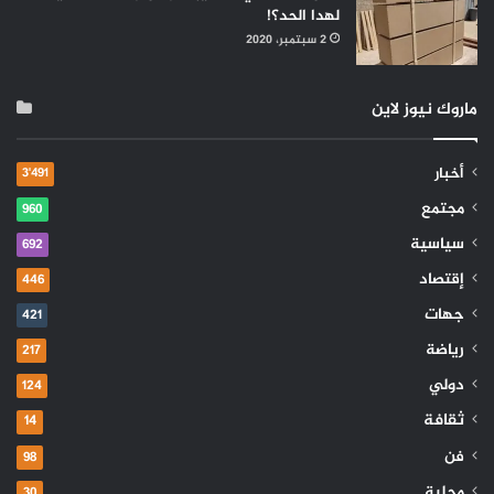
لهدا الحد؟!
2 سبتمبر، 2020
ماروك نيوز لاين
أخبار
3٬491
مجتمع
960
سياسية
692
إقتصاد
446
جهات
421
رياضة
217
دولي
124
ثقافة
14
فن
98
محلية
30