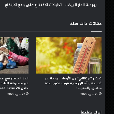
بورصة الدار البيضاء : تداولات الافتتاح على وقع الارتفاع
مقالات ذات صلة
تحذير “برتقالي” من الأرصاد : موجة حر
الدار البيضاء في مه
شديدة و أمطار رعدية قوية تضرب عدة
غير مسبوقة لإعادة 
مناطق بالمغرب !
خلال 24 ساعة فقط !
28 مايو، 2026
27 مايو، 2026
اترك تعليقاً