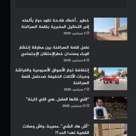
خطير ..أخطاء فادحة تقود دوار بأكمله
إلى التحاليل المخبرية بقلعة السراغنة
2 سبتمبر، 2020
عامل قلعة السراغنة بين مطرقة إنتشار
الوباء وسندان خطرالإحتقان الإجتماعي
8 سبتمبر، 2020
إنتفاضة تجار الأسواق الأسبوعية والفراشة
وعربات الأكلات الخفيفة ضدعامل قلعة
السراغنة
7 سبتمبر، 2020
“اللي قالها العامل..هي اللي كاينة”
21 سبتمبر، 2020
“أش هاد الشي”..مصيبة..واش وصلات
القضية لهدا الحد؟!