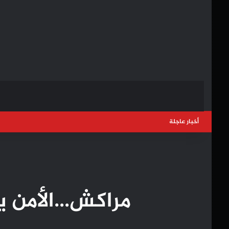
أخبار عاجلة
مراكش…الأمن يف