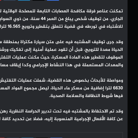
الجاري، من توقيف شخص يبلغ م
للاشتباه في تورطه في قضية تتعلق بتقطير وترويج 16.565 لترا من مسكر ماء الحياة.
الحياة معدة للترويج، قبل أن تقود عملية أمنية إلى تفكيك و
والمعدات المستعملة في هذا النشاط الإجرامي وكدا إيقاف مساعده البا
ومواصلة للأبحاث بخصوص هذه القضية، شملت عمليات التفتيش ض
فيها شروط النظافة والسلامة الصحية.
وقد تم الاحتفاظ بالمشتبه فيه تحت تدبير الحراسة النظرية رهن
عن كافة الأفعال الإجرامية المنسوبة إليه، فضلا عن تحديد كافة
فيسبوك
‫X
لينكدإن