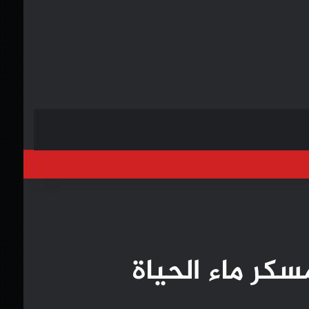
خول
كر ماء الحياة