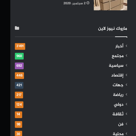
2 سبتمبر، 2020
ماروك نيوز لاين
أخبار
3٬491
مجتمع
960
سياسية
692
إقتصاد
446
جهات
421
رياضة
217
دولي
124
ثقافة
14
فن
98
محلية
30