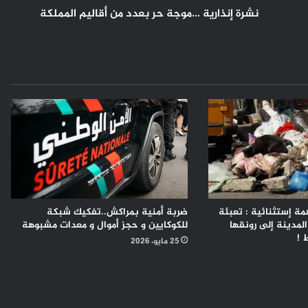
نشرة إنذارية ...موجة حر بعدد من أقاليم المملكة
مة إستثنائية : تعبئة
ضربة أمنية بمراكش..تفكيك شبكة
المدينة إلى رونقها
للكوكايين و حجز أموال و معدات مشبوهة
25 مايو، 2026