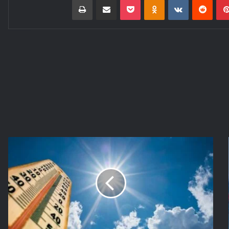
نشرة
إنذارية
...موجة
حر
بعدد
من
أقاليم
المملكة