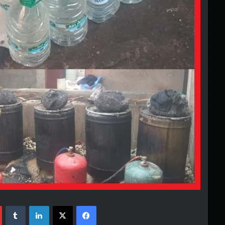
فيسبوك
‫X
لينكدإن