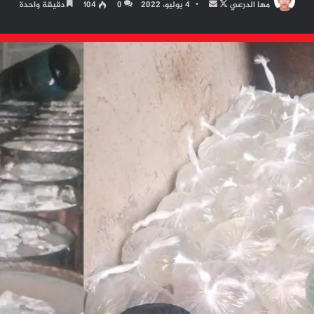
تابع
أرسل
مها الدرعي
4 يوليو، 2022
0
104
دقيقة واحدة
على
بريدا
X
إلكترونيا