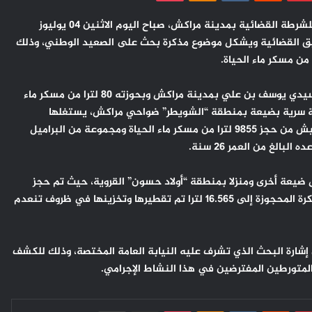
تمكنت عناصر فرقة مكافحة العصابات التابعة للمصلحة الولائية للشرطة القضائية بمدينة مراكش، صباح اليوم الاثنين 04 يوليوز
ن العمر 44 سنة، من ذوي السوابق القضائية ويشكل موضوع مذكرة بحث على الصعيد الوطني، وذلك
وقد جرى توقيف المشتبه فيه على متن سيارة مكتراة بمنطقة سيدي يوسف بن علي بمدينة مراكش وبحوزته 80 لترا من مسكر ماء
رشة سرية بضيعة بمنطقة “الشويطر” ضواحي مراكش، يستغلها
الموقوف لتقطير هذه المادة المسكرة، حيث مكنت عمليات التفتيش من حجز 9855 لترا من مسكر ماء الحياة ومجموعة من البراميل
لغ من العمر 26 سنة.
يعة أخرى ومنزلا بمنطقة “أولاد حسون” القروية، حيث تم حجز
6630 لترا إضافية من مسكر ماء الحياة، ليصل مجموع المواد المسكرة المحجوزة إلى 16.565 لترا تم تقطيرها وتخزينها في ظروف تنعدم
 إشارة البحث الذي تشرف عليه النيابة العامة المختصة، وذلك للكشف
 المتورطين المفترضين في هذا النشاط الإجرامي.
بينتيريست
Odnoklassniki
‫Pocket
مشاركة عبر البريد
طباعة