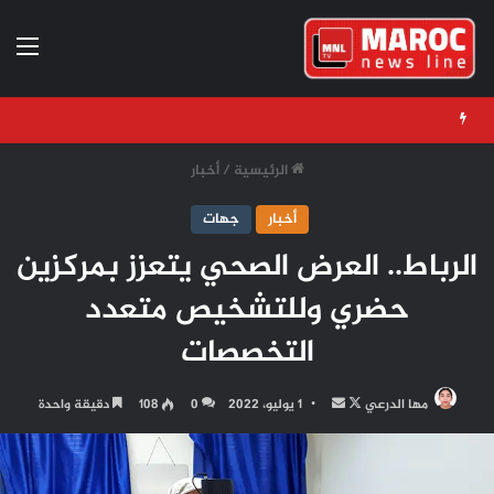
الق
الرئيسية
/
أخبار
أخبار
جهات
الرباط.. العرض الصحي يتعزز بمركزين
حضري وللتشخيص متعدد
التخصصات
تابع
أرسل
مها الدرعي
1 يوليو، 2022
0
108
دقيقة واحدة
على
بريدا
X
إلكترونيا