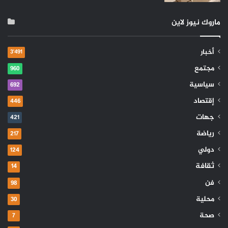
ماروك نيوز لاين
أخبار
3٬491
مجتمع
960
سياسية
692
إقتصاد
446
جهات
421
رياضة
217
دولي
124
ثقافة
14
فن
98
محلية
30
صحة
7