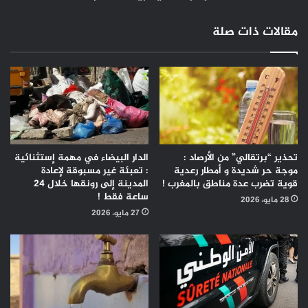
لتحسين
بيئة
مقالات ذات صلة
التعلم
تحذير “برتقالي” من الأرصاد :
الدار البيضاء في مهمة إستثنائية
موجة حر شديدة و أمطار رعدية
: تعبئة غير مسبوقة لإعادة
قوية تضرب عدة مناطق بالمغرب !
المدينة إلى رونقها خلال 24
ساعة فقط !
28 مايو، 2026
27 مايو، 2026