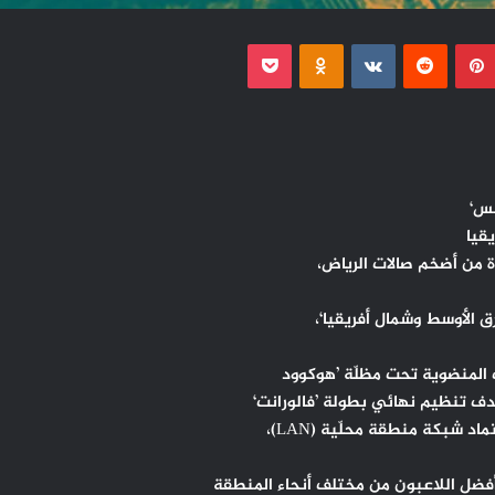
بينتيريست
Odnoklassniki
‫Pocket
كس‘
قيا
هدف تنظيم نهائي بطولة ’فالورانت‘
د شبكة منطقة محلّية (LAN)،