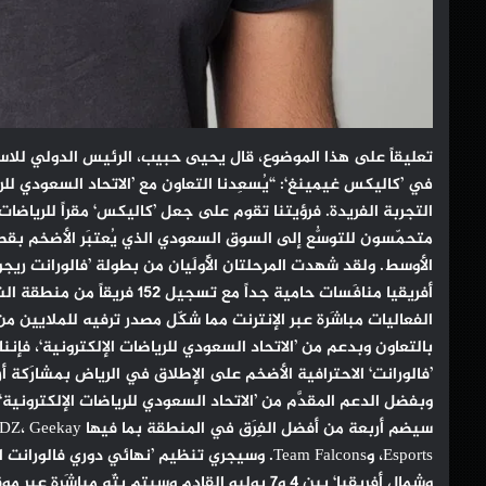
تعليقاً على هذا الموضوع، قال يحيى حبيب، الرئيس الدولي للاس
في ’كاليكس غيمينغ‘: “يُسعِدنا التعاون مع ’الاتحاد السعودي للر
التجربة الفريدة. فرؤيتنا تقوم على جعل ’كاليكس‘ مقراً للرياضا
متحمّسون للتوسُّع إلى السوق السعودي الذي يُعتبَر الأضخم بقطا
الأوسط. ولقد شهدت المرحلتان الأُولَيان من بطولة ’فالورانت ريج
أفريقيا منافَسات حامية جداً مع تسجيل 152 فريقاً من منطقة الشرق الأوسط وشمال أفريقيا، ولقد تم بثّ
الفعاليات مباشَرة عبر الإنترنت مما شكّل مصدر ترفيه للملايين من
بالتعاون وبدعم من ’الاتحاد السعودي للرياضات الإلكترونية‘، فإنن
’فالورانت‘ الاحترافية الأضخم على الإطلاق في الرياض بمشارَكة أ
وبفضل الدعم المقدَّم من ’الاتحاد السعودي للرياضات الإلكترونية‘
سيضم أربعة من أفضل الفِرَق في المنطقة بما فيها Yalla Esports، XPLDZ، Geekay
Esports، وTeam Falcons. وسيجري تنظيم ’نهائي دوري فالورانت الإقليمي للشرق الأوسط
وشمال أفريقيا‘ بين 4 و7 يوليو القادم وسيتم بثّه مباشَرة عبر موقع ’تويتش‘ مع تقديم جوائز قيِّمة يبلغ