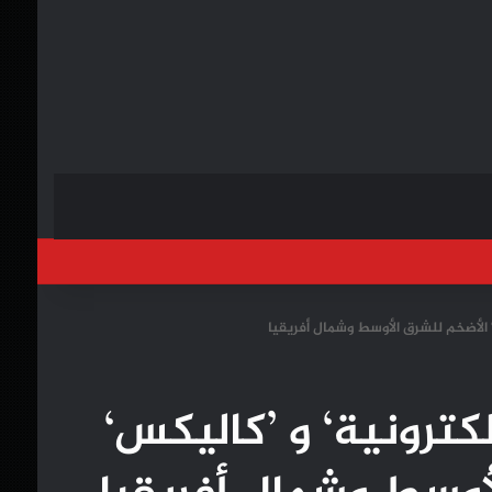
خول
‘ الأضخم للشرق الأوسط وشمال أفريقيا
لكترونية‘ و ’كاليكس‘