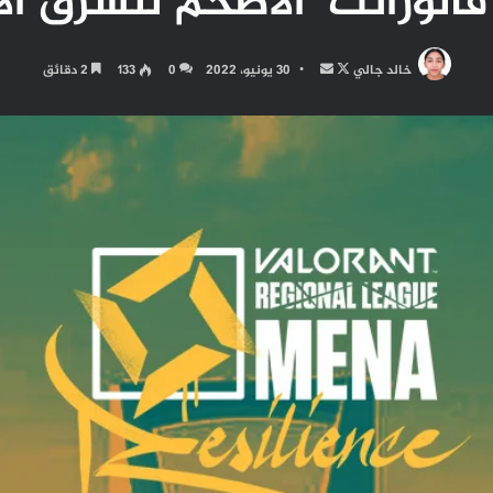
الورانت‘ الأضخم للشرق ا
تابع
أرسل
خالد جالي
30 يونيو، 2022
0
133
2 دقائق
على
بريدا
X
إلكترونيا