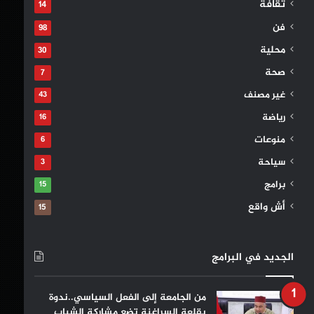
ثقافة
14
فن
98
محلية
30
صحة
7
غير مصنف
43
رياضة
16
منوعات
6
سياحة
3
برامج
15
أش واقع
15
الجديد في البرامج
من الجامعة إلى الفعل السياسي..ندوة
بقلعة السراغنة تضع مشاركة الشباب