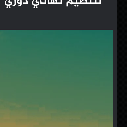
لتنظيم نهائي دوري ’ف