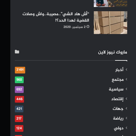
“أش هاد الشي”..مصيبة..واش وصلات
القضية لهدا الحد؟!
2 سبتمبر، 2020
ماروك نيوز لاين
أخبار
3٬491
مجتمع
960
سياسية
692
إقتصاد
446
جهات
421
رياضة
217
دولي
124