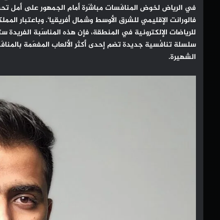
في الرياض لخوض المنافَسات مباشَرة أمام الجمهور على أمل تح
فالورانت الإقليمي للشرق الأوسط وشمال أفريقيا‘. وباعتبار المم
للرياضات الإلكترونية في المنطقة، فإن هذه المناسَبة الفريدة ست
سلسلة تنافُسية جديدة تضم إحدى أكثر الألعاب المفعَمة بالمنافَسة
الشهيرة.