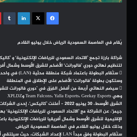
فيسبوك
‫X
لينكدإن
يُقام في العاصمة السعودية الرياض خلال يوليو القادم
شراكة بارزة تجمع ’الاتحاد السعودي للرياضات الإلكترونية‘ و ’كالي
لتنظيم نهائي دوري ’فالورانت‘ الأضخم للشرق الأوسط وشمال أفري
 ستُقام البطولة باعتماد شبكة منطقة محلّية (LAN) في واحدة من أضخم صالات الرياض،
وستكون بطولة ’فالورانت‘ الأضخم على الإطلاق في المنطقة
 سيضم النهائي أربعة من أفضل الفِرَق في ’دوري فالورانت للشرق الأوسط وشمال أفريقيا‘،
وهي Team Falcons، Yalla Esports، Geekay Esports وXPLDZ
الشرق الأوسط، 30 يونيو 2022 – أعلنت ’كاليكس‘، إحدى الشركات المنضوية تحت مظلّة ’هوكوود
جيمز‘، عن الشراكة مع ’الاتحاد السعودي للرياضات الإلكترونية‘ ب
الإقليمية للشرق الأوسط وشمال أفريقيا للرياضات الإلكترونية باعتما
وذلك خلال يوليو القادم في العاصمة السعودية الرياض.
ستُقام البطولة وفق مبدأ LAN لإعداد الشبكات، حيث سيلتقي أفضل اللاعبون من مختلف أنحاء المنطقة