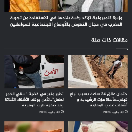
من
تجربة
المغرب
وزيرة كاميرونية تؤكد رغبة بلادها في الاستفادة من تجربة
في
المغرب في مجال النهوض بالأوضاع الاجتماعية للمواطنين
مجال
النهوض
مقالات ذات صلة
بالأوضاع
الاجتماعية
للمواطنين
جثمان عالق 24 ساعة بسبب نزاع
تطور مثير في قضية “سقي الخمر
قبلي..مأساة هزت الرشيدية و
لطفل”..الأمن يوقف الأشقاء الثلاثة
أشعلت غضب المغاربة
بعد صدمة هزت المغاربة
30 مايو، 2026
30 مايو، 2026