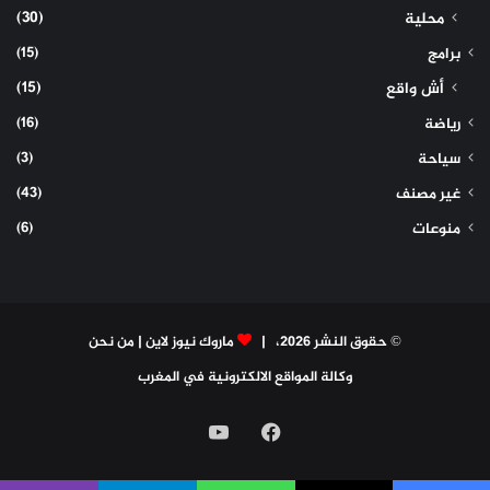
(30)
محلية
(15)
برامج
(15)
أش واقع
(16)
رياضة
(3)
سياحة
(43)
غير مصنف
(6)
منوعات
© حقوق النشر 2026، |
ماروك نيوز لاين
|
من نحن
وكالة المواقع الالكترونية في المغرب
فيسبوك
‫YouTube