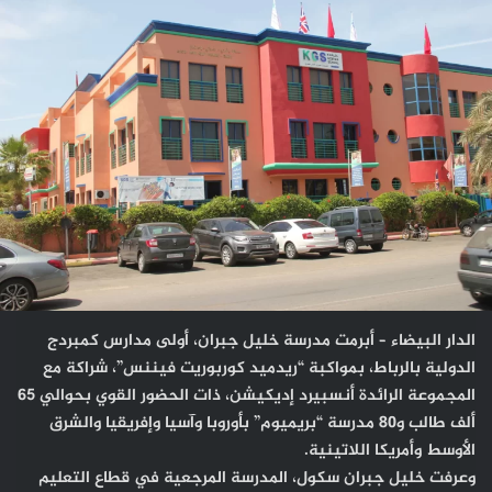
X
إلكترونيا
الدار البيضاء – أبرمت مدرسة خليل جبران، أولى مدارس كمبردج
الدولية بالرباط، بمواكبة “ريدميد كوربوريت فيننس”، شراكة مع
المجموعة الرائدة أنسبيرد إديكيشن، ذات الحضور القوي بحوالي 65
ألف طالب و80 مدرسة “بريميوم” بأوروبا وآسيا وإفريقيا والشرق
الأوسط وأمريكا اللاتينية.
وعرفت خليل جبران سكول، المدرسة المرجعية في قطاع التعليم