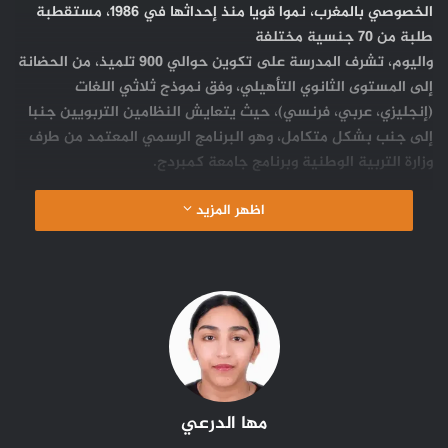
الخصوصي بالمغرب، نموا قويا منذ إحداثها في 1986، مستقطبة
طلبة من 70 جنسية مختلفة
واليوم، تشرف المدرسة على تكوين حوالي 900 تلميذ، من الحضانة
إلى المستوى الثانوي التأهيلي، وفق نموذج ثلاثي اللغات
(إنجليزي، عربي، فرنسي)، حيث يتعايش النظامين التربويين جنبا
إلى جنب بشكل متكامل، وهو البرنامج الرسمي المعتمد من طرف
وزارة التربية الوطنية وبرنامج جامعة كمبردج.
اظهر المزيد
مها الدرعي