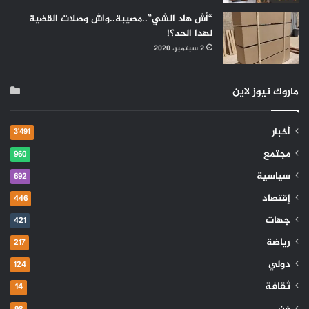
“أش هاد الشي”..مصيبة..واش وصلات القضية
لهدا الحد؟!
2 سبتمبر، 2020
ماروك نيوز لاين
أخبار
3٬491
مجتمع
960
سياسية
692
إقتصاد
446
جهات
421
رياضة
217
دولي
124
ثقافة
14