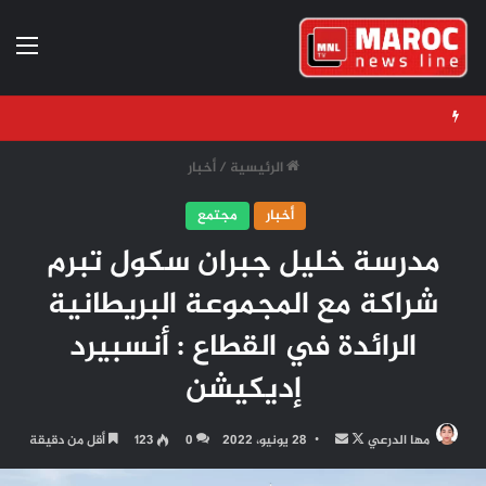
الق
الرئيسية
/
أخبار
أخبار
مجتمع
مدرسة خليل جبران سكول تبرم
شراكة مع المجموعة البريطانية
الرائدة في القطاع : أنسبيرد
إديكيشن
تابع
أرسل
مها الدرعي
28 يونيو، 2022
0
123
أقل من دقيقة
على
بريدا