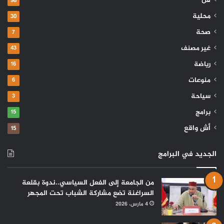
فن
98
محلية
30
صحة
7
غير مصنف
43
رياضة
16
منوعات
6
سياحة
3
برامج
15
أش واقع
15
الجديد في البرامج
من الجامعة إلى الفعل السياسي..ندوة بقلعة
السراغنة تضع مشاركة الشباب تحت المجهر
4 مارس، 2026