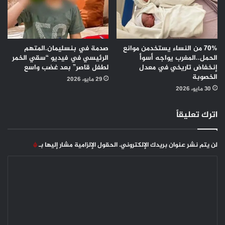
70% من النساء يستخدمن موانع
صدمة في بنسليمان.المتهم
الحمل..المغرب يواجه أسوأ
الرئيسي في فيديو “سقي الخمر
إنخفاض تاريخي في معدل
لطفل قاصر” بعد غضب واسع
الخصوبة
29 مايو، 2026
30 مايو، 2026
اترك تعليقاً
لن يتم نشر عنوان بريدك الإلكتروني.
الحقول الإلزامية مشار إليها بـ
*
ا
ل
ت
ع
ل