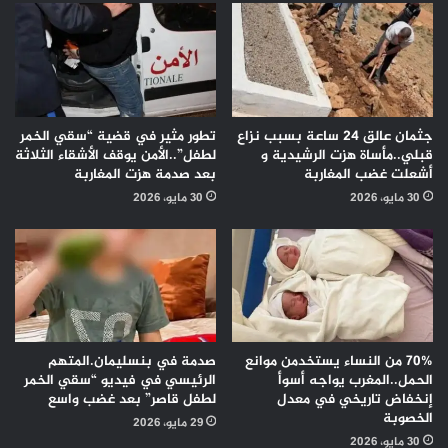
جثمان عالق 24 ساعة بسبب نزاع
تطور مثير في قضية “سقي الخمر
قبلي..مأساة هزت الرشيدية و
لطفل”..الأمن يوقف الأشقاء الثلاثة
أشعلت غضب المغاربة
بعد صدمة هزت المغاربة
30 مايو، 2026
30 مايو، 2026
70% من النساء يستخدمن موانع
صدمة في بنسليمان.المتهم
الحمل..المغرب يواجه أسوأ
الرئيسي في فيديو “سقي الخمر
إنخفاض تاريخي في معدل
لطفل قاصر” بعد غضب واسع
الخصوبة
29 مايو، 2026
30 مايو، 2026