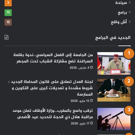
سياحة
3
برامج
15
أش واقع
15
الجديد في البرامج
من الجامعة إلى الفعل السياسي..ندوة بقلعة
السراغنة تضع مشاركة الشباب تحت المجهر
4 مارس، 2026
لجنة العدل تصادق على قانون المحاماة الجديد :
شروط مشددة و تعديلات كبرى على التكوين و
الممارسة
15 مايو، 2026
ترقب واسع بالمغرب…وزارة الأوقاف تعلن موعد
مراقبة هلال ذي الحجة لتحديد عيد الأضحى
17 مايو، 2026