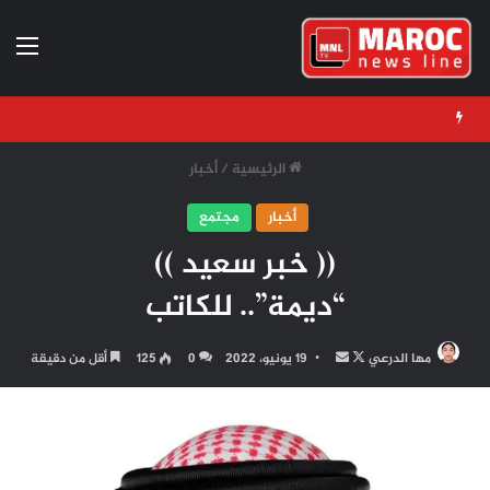
الق
الرئيسية
/
أخبار
أخبار
مجتمع
(( خبر سعيد ))
“ديمة”.. للكاتب
تابع
أرسل
مها الدرعي
19 يونيو، 2022
0
125
أقل من دقيقة
على
بريدا
X
إلكترونيا