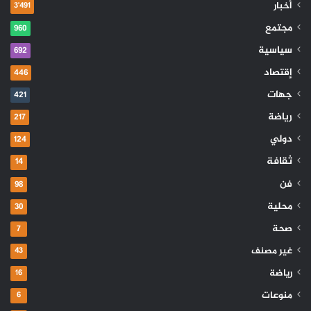
أخبار
3٬491
مجتمع
960
سياسية
692
إقتصاد
446
جهات
421
رياضة
217
دولي
124
ثقافة
14
فن
98
محلية
30
صحة
7
غير مصنف
43
رياضة
16
منوعات
6