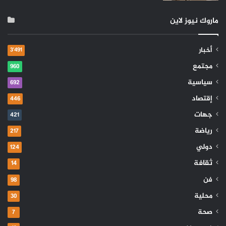
ماروك نيوز لاين
أخبار
3٬491
مجتمع
960
سياسية
692
إقتصاد
446
جهات
421
رياضة
217
دولي
124
ثقافة
14
فن
98
محلية
30
صحة
7