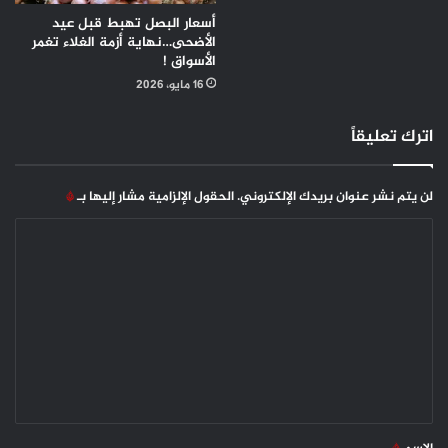
أسعار البصل تهبط قبل عيد
الأضحى…نهاية أزمة الغلاء تغمر
الأسواق !
16 مايو، 2026
اترك تعليقاً
لن يتم نشر عنوان بريدك الإلكتروني.
الحقول الإلزامية مشار إليها بـ
*
ا
ل
ت
ع
ل
ي
ق
*