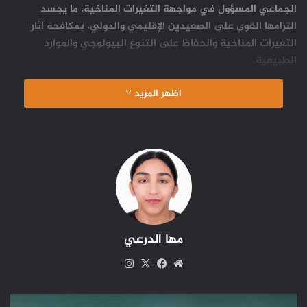
الجماعي المسؤول في مواجهة التغيرات المناخية، ما يجسد
التزامها القوي على الصعيدين الإقليمي والدولي، بمكافحة آثار
التغيرات المناخية والحفاظ على التنوع البيولوجي والموارد
الطبيعية.
اظهر المزيد
مها الدرعي
موقع
‫X
فيسبوك
انستقرام
الويب
السيد