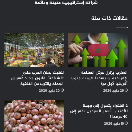
إستراتيجية
شراكة إستراتيجية متينة ودائمة
متينة
ودائمة
مقالات ذات صلة
المغرب يزلزل عرش الصناعة
لفتيت يعلن الحرب على
الإفريقية..و يسقط هيمنة جنوب
‘الشناقة’..قانون جديد لأسواق
أفريقيا لأول مرة !
الجملة يقترب من التنفيذ
29 مايو، 2026
20 مايو، 2026
ذ الفقراء يتحول إلى وجبة
للأغنياء…أسعار السردين تقفز إلى
40 درهما !
19 مايو، 2026