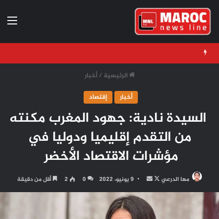
الق
الرئيسية
/
أخبار
أخبار
إقتصاد
السيدة نادية: جهود المغرب مكنته
من التقدم إقليميا ودوليا في
مؤشرات الاقتصاد الأخضر
تابع
أرسل
مها الدرعي
9 يونيو، 2022
0
2
أقل من دقيقة
على
بريدا
X
إلكترونيا