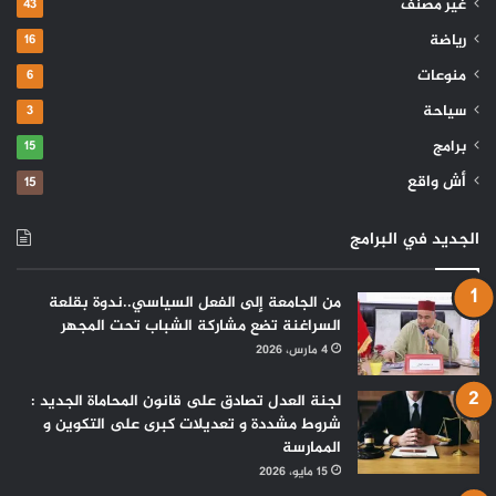
غير مصنف
43
رياضة
16
منوعات
6
سياحة
3
برامج
15
أش واقع
15
الجديد في البرامج
من الجامعة إلى الفعل السياسي..ندوة بقلعة
السراغنة تضع مشاركة الشباب تحت المجهر
4 مارس، 2026
لجنة العدل تصادق على قانون المحاماة الجديد :
شروط مشددة و تعديلات كبرى على التكوين و
الممارسة
15 مايو، 2026