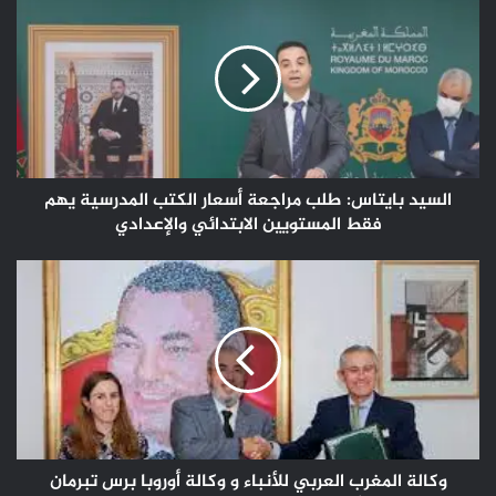
بايتاس:
طلب
مراجعة
أسعار
الكتب
المدرسية
يهم
فقط
المستويين
السيد بايتاس: طلب مراجعة أسعار الكتب المدرسية يهم
الابتدائي
فقط المستويين الابتدائي والإعدادي
والإعدادي
وكالة
المغرب
العربي
للأنباء
و
وكالة
أوروبا
برس
تبرمان
شراكة
وكالة المغرب العربي للأنباء و وكالة أوروبا برس تبرمان