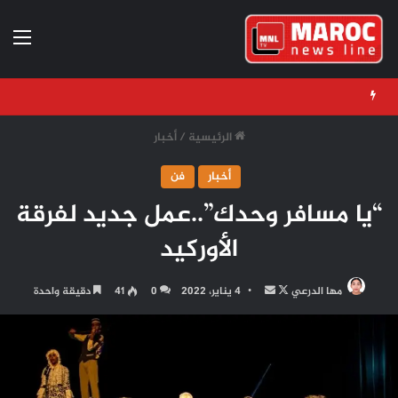
الق
الرئيسية
/
أخبار
أخبار
فن
“يا مسافر وحدك”..عمل جديد لفرقة
الأوركيد
تابع
أرسل
مها الدرعي
4 يناير، 2022
0
41
دقيقة واحدة
على
بريدا
X
إلكترونيا