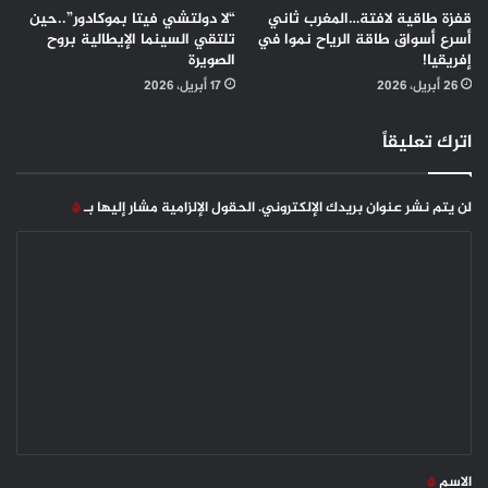
قفزة طاقية لافتة…المغرب ثاني
“لا دولتشي فيتا بموكادور”..حين
أسرع أسواق طاقة الرياح نموا في
تلتقي السينما الإيطالية بروح
إفريقيا!
الصويرة
26 أبريل، 2026
17 أبريل، 2026
اترك تعليقاً
لن يتم نشر عنوان بريدك الإلكتروني.
الحقول الإلزامية مشار إليها بـ
*
ا
ل
ت
ع
ل
ي
ق
*
الاسم
*