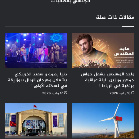
الجنسي بالطالبات"
مقالات ذات صلة
ماجد المهندس يشعل حماس
دنيا بطمة و سعيد الخريبكي
جمهور موازين…ليلة عراقية
يشعلان مهرجان الرمال ببوزنيقة
مرتقبة في الرباط !
في نسخته الأولى !
18 مايو، 2026
17 مايو، 2026