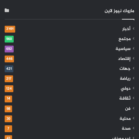
ماروك نيوز لاين
أخبار
3٬491
مجتمع
960
سياسية
692
إقتصاد
446
جهات
421
رياضة
217
دولي
124
ثقافة
14
فن
98
محلية
30
صحة
7
غير مصنف
43