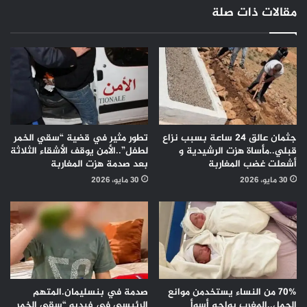
المواطنين"
مقالات ذات صلة
جثمان عالق 24 ساعة بسبب نزاع
تطور مثير في قضية “سقي الخمر
قبلي..مأساة هزت الرشيدية و
لطفل”..الأمن يوقف الأشقاء الثلاثة
أشعلت غضب المغاربة
بعد صدمة هزت المغاربة
30 مايو، 2026
30 مايو، 2026
70% من النساء يستخدمن موانع
صدمة في بنسليمان.المتهم
الحمل..المغرب يواجه أسوأ
الرئيسي في فيديو “سقي الخمر