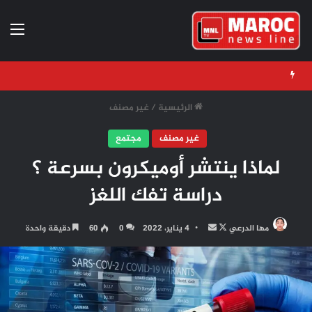
الق
الرئيسية
/
غير مصنف
غير مصنف
مجتمع
لماذا ينتشر أوميكرون بسرعة ؟
دراسة تفك اللغز
تابع
أرسل
مها الدرعي
4 يناير، 2022
0
60
دقيقة واحدة
على
بريدا
X
إلكترونيا