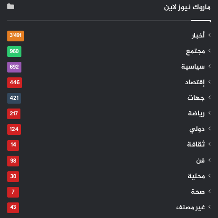
ماروك نيوز لاين
أخبار
3٬491
مجتمع
960
سياسية
692
إقتصاد
446
جهات
421
رياضة
217
دولي
124
ثقافة
14
فن
98
محلية
30
صحة
7
غير مصنف
43