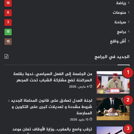
رياضة
16
منوعات
6
سياحة
3
برامج
15
أش واقع
15
الجديد في البرامج
من الجامعة إلى الفعل السياسي..ندوة بقلعة
السراغنة تضع مشاركة الشباب تحت المجهر
4 مارس، 2026
لجنة العدل تصادق على قانون المحاماة الجديد :
شروط مشددة و تعديلات كبرى على التكوين و
الممارسة
15 مايو، 2026
ترقب واسع بالمغرب…وزارة الأوقاف تعلن موعد