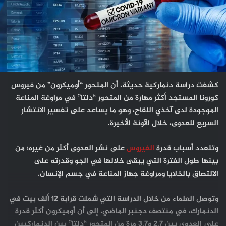
كشفت دراسة دنماركية حديثة، أن المتحور “أوميكرون” من فيروس
كورونا المستجد أكثر مهارة من المتحور “دلتا” في مراوغة المناعة
الموجودة لدى آخذي اللقاح، وهو ما يساعد على تفسير الانتشار
السريع للعدوى، خلال الآونة الأخيرة.
وتتعدد أسباب قدرة
الفيروس
على نشر العدوى أكثر من غيره؛ من
بينها طول الفترة التي يبقى خلالها في الجو وقدرته على
الالتصاق بالخلايا ومراوغة جهاز المناعة في جسم الإنسان.
وتوصل العلماء من خلال الدراسة التي شملت قرابة 12 ألف بيت في
الدنمارك، في منتصف دجنبر الماضي، إلى أن أوميكرون أكثر قدرة
على العدوى بين 2.7 و3.7 مرة من المتحور “دلتا” بين الدنماركيين