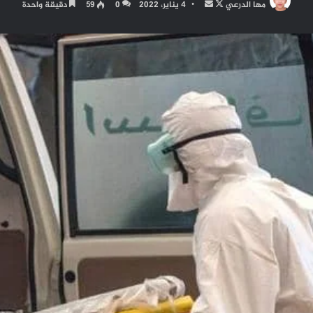
تابع
أرسل
مها الدرعي
4 يناير، 2022
0
59
دقيقة واحدة
على
بريدا
X
إلكترونيا