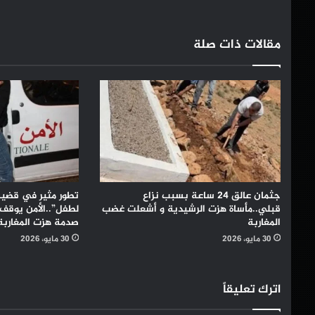
لعقاب
المواطنين"
مقالات ذات صلة
جثمان عالق 24 ساعة بسبب نزاع
تطور مثير في قضية
قبلي..مأساة هزت الرشيدية و أشعلت غضب
لطفل”..الأمن يوقف ا
المغاربة
صدمة هزت المغاربة
30 مايو، 2026
30 مايو، 2026
اترك تعليقاً