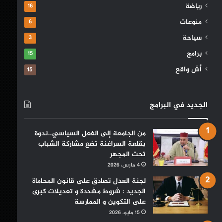
رياضة
16
منوعات
6
سياحة
3
برامج
15
أش واقع
15
الجديد في البرامج
من الجامعة إلى الفعل السياسي..ندوة
بقلعة السراغنة تضع مشاركة الشباب
تحت المجهر
4 مارس، 2026
لجنة العدل تصادق على قانون المحاماة
الجديد : شروط مشددة و تعديلات كبرى
على التكوين و الممارسة
15 مايو، 2026