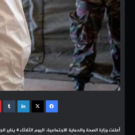
فيسبوك
‫X
لينكدإن
أعلنت وزارة الص