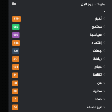
ماروك نيوز لاين
أخبار
3٬491
مجتمع
960
سياسية
692
إقتصاد
446
جهات
421
رياضة
217
دولي
124
ثقافة
14
فن
98
محلية
30
صحة
7
غير مصنف
43