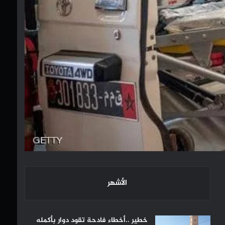
الأشهر
خطير ..أخطاء فادحة تقود دوار بأكمله