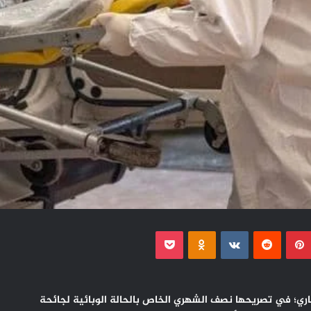
بينتيريست
Odnoklassniki
‫Pocket
حة والحماية الاجتماعية، اليوم الثلاثاء 4 يناير الجاري؛ في تصريحها نصف الشهري الخاص بالحالة الوبائية لجائحة