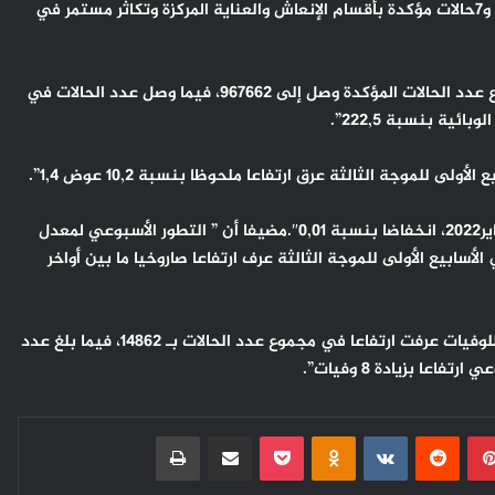
“كوفيد19″، عن تسجيل أول حالة وفاة مؤكدة بمتحور “أوميكرون” و7حالات مؤكدة بأقسام الإنعاش والعناية المركزة وتكاثر مستمر في
وأوضح منسق مركز طوارئ الصحة العامة معاذ المرابط، أن ”مجموع عدد الحالات المؤكدة وصل إلى 967662، فيما وصل عدد الحالات في
 للموجة الثالثة عرق ارتفاعا ملحوظا بنسبة 10,2 عوض 1,4”.
وأشار المتحدث ذاته، أن “مؤشر توالد الحالات عرف يوم الأحد 2 يناير2022، انخفاضا بنسبة 0,01″.مضيفا أن ” التطور الأسبوعي لمعدل
لأسابيع الأولى للموجة الثالثة عرف ارتفاعا صاروخيا ما بين أواخر
وتابع المصدر نفسه، أن ”الوضعية الوبائية في المغرب بالنسبة للوفيات عرفت ارتفاعا في مجموع عدد الحالات بـ 14862، فيما بلغ عدد
بينتيريست
Odnoklassniki
‫Pocket
مشاركة عبر البريد
طباعة