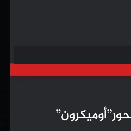
خول
حور”أوميكرون”