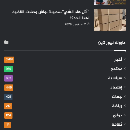
“أش هاد الشي”..مصيبة..واش وصلات القضية
لهدا الحد؟!
2 سبتمبر، 2020
ماروك نيوز لاين
أخبار
3٬491
مجتمع
960
سياسية
692
إقتصاد
446
جهات
421
رياضة
217
دولي
124
ثقافة
14