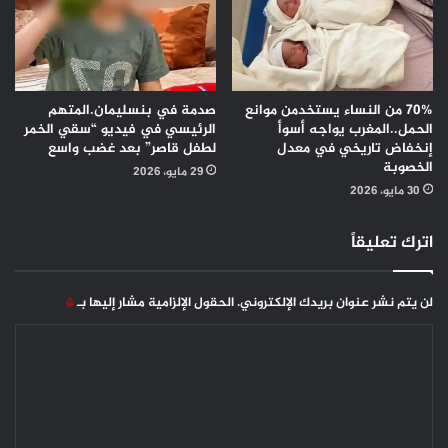
70% من النساء يستخدمن موانع
صدمة في بنسليمان.المتهم
الحمل..المغرب يواجه أسوأ
الرئيسي في فيديو “سقي الخمر
إنخفاض تاريخي في معدل
لطفل قاصر” بعد غضب واسع
الخصوبة
29 مايو، 2026
30 مايو، 2026
اترك تعليقاً
لن يتم نشر عنوان بريدك الإلكتروني.
الحقول الإلزامية مشار إليها بـ
*
ا
ل
ت
ع