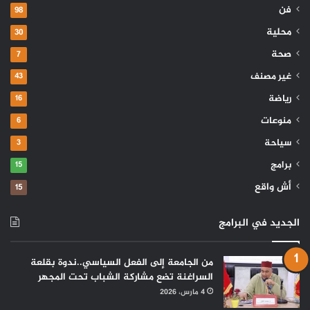
فن
98
محلية
30
صحة
7
غير مصنف
43
رياضة
16
منوعات
6
سياحة
3
برامج
15
أش واقع
15
الجديد في البرامج
من الجامعة إلى الفعل السياسي..ندوة بقلعة
السراغنة تضع مشاركة الشباب تحت المجهر
4 مارس، 2026