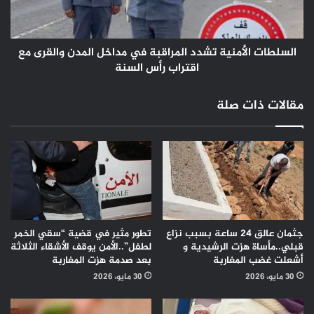
المدن
والقرى
مع
اقتراب
السلطات الأمنية تشدد المراقبة في مداخل المدن والقرى مع
رأس
اقتراب رأس السنة
السنة
مقالات ذات صلة
جثمان عالق 24 ساعة بسبب نزاع
تطور مثير في قضية “سقي الخمر
قبلي..مأساة هزت الرشيدية و
لطفل”..الأمن يوقف الأشقاء الثلاثة
أشعلت غضب المغاربة
بعد صدمة هزت المغاربة
30 مايو، 2026
30 مايو، 2026