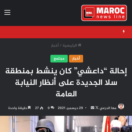
الق
الرئيسية
/
أخبار
أخبار
مجتمع
إحالة “داعشي” كان ينشط بمنطقة
سلا الجديدة على أنظار النيابة
العامة
تابع
أرسل
مها الدرعي
29 ديسمبر، 2021
0
27
دقيقة واحدة
على
بريدا
X
إلكترونيا