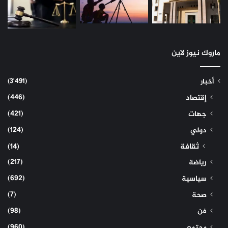
ماروك نيوز لاين
(3٬491)
أخبار
(446)
إقتصاد
(421)
جهات
(124)
دولي
ثقافة
(14)
(217)
رياضة
(692)
سياسية
(7)
صحة
(98)
فن
(960)
مجتمع