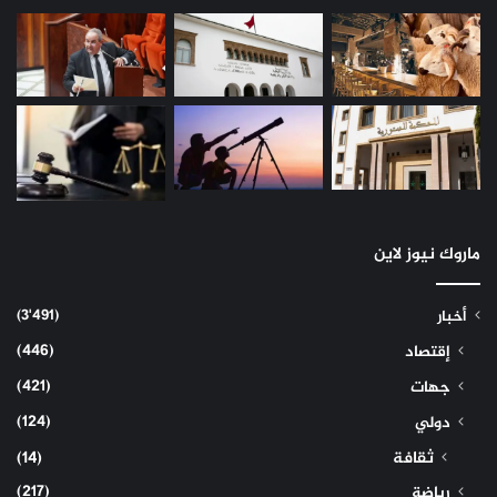
ماروك نيوز لاين
(3٬491)
أخبار
(446)
إقتصاد
(421)
جهات
(124)
دولي
ثقافة
(14)
(217)
رياضة