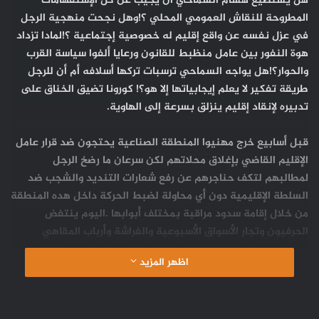
هل يستطيع هشام السماحي أن يجيب عن كل الإستفهامات
المطروحة للنقاش العمومي المحلي ؟!وهل نجحت منهجية الرجل
في عزل نفسه عن واقع إقليم له خصوصية إجتماعية ؟!لمادا تزداد
هوة النفور بين عامل منظبط للقانون ورعايا ألفوا سياسة القرب
والحوار؟!هل يواجه السماحي ترسبات تركها أسلافه أم أن للرجل
طريقة تفكير لا يعلم إيجابياتها إلا هو؟! كورونا تضيق الخناق على
تدبيره لإنقاد إقليم ينزلق بسرعة إلى الهاوية.
قبل أسابيع خرج مهنيوا المنطقة الصناعية يحتجون ضد قرار عامل
الإقليم القاضي بإغلاق محلاتهم لكن سرعان ما رضخ الرجل
لمطالبهم لتكف حناجرهم عن رفع شعارات التنديد والشجب ضد
السلطة الإقليمية دون أي محاولة لضبط الحركة داخل هده المنطقة
من خلال إقامة سدود مراقبة بمختلف أبوابها .اليوم ينتفض
الحرفيون وتجار الأسواق الأسبوعية والفراشة وأرباب المقاهي
موجهين سهام الإنتقاد لنفس الرجل وقد يستسلم بسهولة
اظهر المزيد
لمطالبهم للتخفيف من خطر الإحتقان الإجتماعي.
تخوف الرجل من إستفحال الوضعية الوبائية وعدم قدرته على