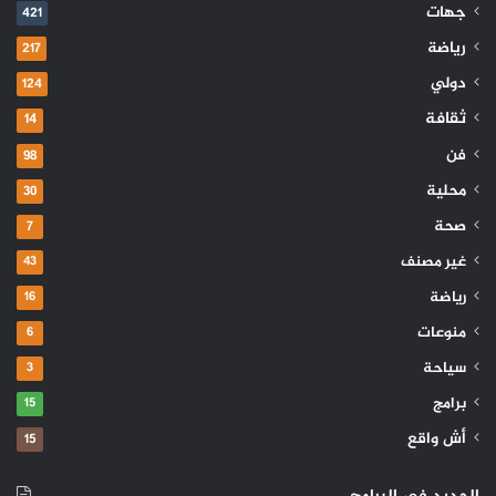
جهات
421
رياضة
217
دولي
124
ثقافة
14
فن
98
محلية
30
صحة
7
غير مصنف
43
رياضة
16
منوعات
6
سياحة
3
برامج
15
أش واقع
15