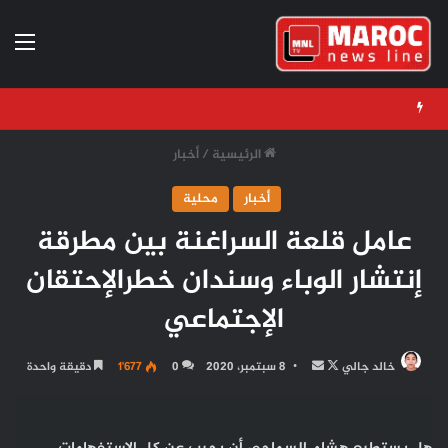
الق
الرئيسية
/
أخبار
أخبار
محلية
عامل قلعة السراغنة بين مطرقة
إنتشار الوباء وسندان خطرالإحتقان
الإجتماعي
تابع
أرسل
خالد جالي
8 سبتمبر، 2020
0
1٬677
دقيقة واحدة
على
بريدا
X
إلكترونيا