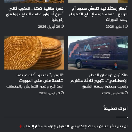
أمطار إستثنائية تنعش سدود أم
قفزة طاقية لافتة…المغرب ثاني
الربيع : دفعة قوية لإنتاج الكهرباء
أسرع أسواق طاقة الرياح نموا في
بسد الدورات
إفريقيا!
1 مايو، 2026
26 أبريل، 2026
هاكاثون “رمضان الذكاء
“الرقاق” بدبدو..أكلة عريقة
الإصطناعي”..تتويج ثلاثة مشاريع
شاهدة على غنى الموروث
رقمية مبتكرة بجهة الشرق
الغذائي وقيم التعايش بالمنطقة
14 مارس، 2026
3 مارس، 2026
اترك تعليقاً
لن يتم نشر عنوان بريدك الإلكتروني.
الحقول الإلزامية مشار إليها بـ
*