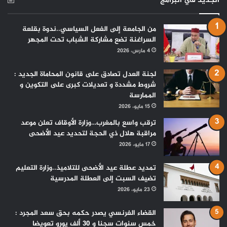
الجديد في البرامج
من الجامعة إلى الفعل السياسي..ندوة بقلعة
السراغنة تضع مشاركة الشباب تحت المجهر
4 مارس، 2026
لجنة العدل تصادق على قانون المحاماة الجديد :
شروط مشددة و تعديلات كبرى على التكوين و
الممارسة
15 مايو، 2026
ترقب واسع بالمغرب…وزارة الأوقاف تعلن موعد
مراقبة هلال ذي الحجة لتحديد عيد الأضحى
17 مايو، 2026
تمديد عطلة عيد الأضحى للتلاميذ..وزارة التعليم
تضيف السبت إلى العطلة المدرسية
23 مايو، 2026
القضاء الفرنسي يصدر حكمه بحق سعد المجرد :
خمس سنوات سجنا و 30 ألف يورو تعويضا