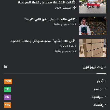
الأكلات الخفيفة ضدعامل قلعة السراغنة
7 سبتمبر، 2020
“اللي قالها العامل..هي اللي كاينة”
21 سبتمبر، 2020
“أش هاد الشي”..مصيبة..واش وصلات القضية
لهدا الحد؟!
2 سبتمبر، 2020
ماروك نيوز لاين
أخبار
3٬491
مجتمع
960
سياسية
692
إقتصاد
446