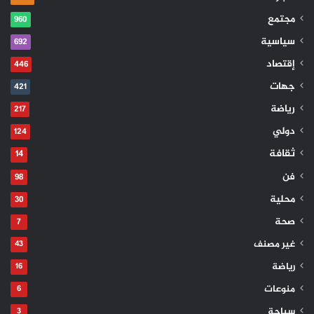
مجتمع
960
سياسية
692
إقتصاد
446
جهات
421
رياضة
217
دولي
124
ثقافة
14
فن
98
محلية
30
صحة
7
غير مصنف
43
رياضة
16
منوعات
6
سياحة
3