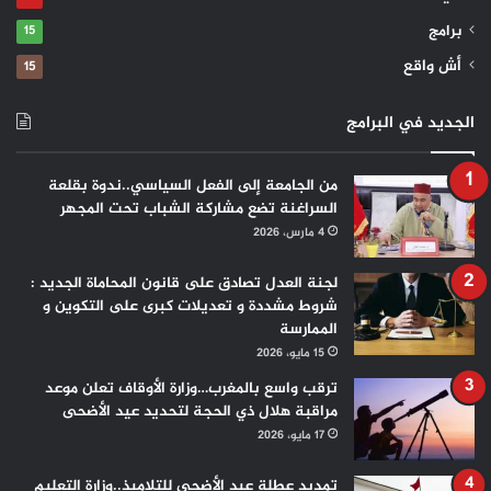
برامج
15
أش واقع
15
الجديد في البرامج
من الجامعة إلى الفعل السياسي..ندوة بقلعة
السراغنة تضع مشاركة الشباب تحت المجهر
4 مارس، 2026
لجنة العدل تصادق على قانون المحاماة الجديد :
شروط مشددة و تعديلات كبرى على التكوين و
الممارسة
15 مايو، 2026
ترقب واسع بالمغرب…وزارة الأوقاف تعلن موعد
مراقبة هلال ذي الحجة لتحديد عيد الأضحى
17 مايو، 2026
تمديد عطلة عيد الأضحى للتلاميذ..وزارة التعليم