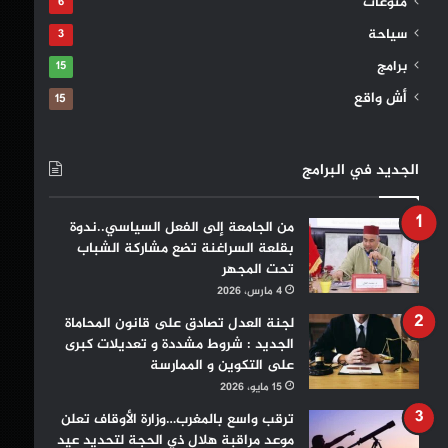
منوعات
6
سياحة
3
برامج
15
أش واقع
15
الجديد في البرامج
من الجامعة إلى الفعل السياسي..ندوة
بقلعة السراغنة تضع مشاركة الشباب
تحت المجهر
4 مارس، 2026
لجنة العدل تصادق على قانون المحاماة
الجديد : شروط مشددة و تعديلات كبرى
على التكوين و الممارسة
15 مايو، 2026
ترقب واسع بالمغرب…وزارة الأوقاف تعلن
موعد مراقبة هلال ذي الحجة لتحديد عيد