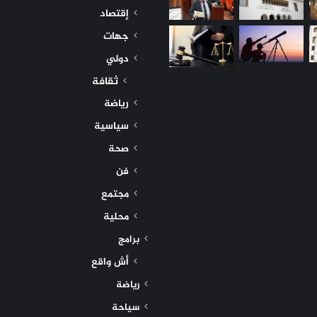
إقتصاد
جهات
دولي
ثقافة
رياضة
سياسية
صحة
فن
مجتمع
محلية
برامج
أش واقع
رياضة
سياحة