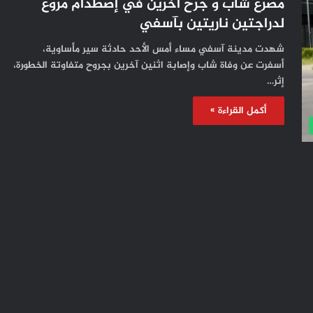
مصرع شاب و جرح آخرين في إصطدام مروع
لدراجتين ناريتين بآسفي
شهدت مدينة آسفي مساء أمس الأحد حادثة سير مأساوية،
أسفرت عن وفاة شاب وإصابة اثنين آخرين بجروح متفاوتة الخطورة،
إثر…
أكمل القراءة »