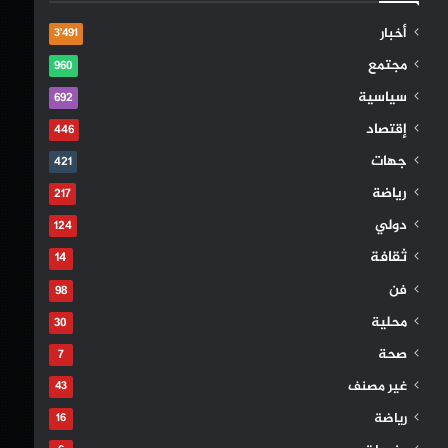
أخبار
3٬491
مجتمع
960
سياسية
692
إقتصاد
446
جهات
421
رياضة
217
دولي
124
ثقافة
14
فن
98
محلية
30
صحة
7
غير مصنف
43
رياضة
16