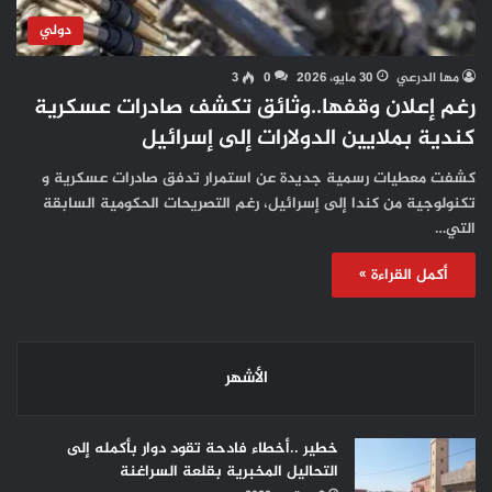
دولي
مها الدرعي
30 مايو، 2026
0
3
رغم إعلان وقفها..وثائق تكشف صادرات عسكرية
كندية بملايين الدولارات إلى إسرائيل
كشفت معطيات رسمية جديدة عن استمرار تدفق صادرات عسكرية و
تكنولوجية من كندا إلى إسرائيل، رغم التصريحات الحكومية السابقة
التي…
أكمل القراءة »
الأشهر
خطير ..أخطاء فادحة تقود دوار بأكمله إلى
التحاليل المخبرية بقلعة السراغنة