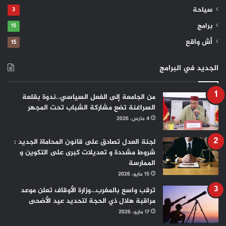
سياحة
3
برامج
15
أش واقع
15
الجديد في البرامج
من الجامعة إلى الفعل السياسي..ندوة بقلعة
السراغنة تضع مشاركة الشباب تحت المجهر
4 مارس، 2026
لجنة العدل تصادق على قانون المحاماة الجديد :
شروط مشددة و تعديلات كبرى على التكوين و
الممارسة
15 مايو، 2026
ترقب واسع بالمغرب…وزارة الأوقاف تعلن موعد
مراقبة هلال ذي الحجة لتحديد عيد الأضحى
17 مايو، 2026