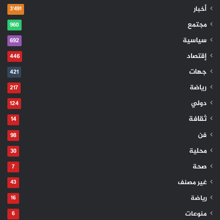
أخبار
3٬491
مجتمع
960
سياسية
692
إقتصاد
446
جهات
421
رياضة
217
دولي
124
ثقافة
14
فن
98
محلية
30
صحة
7
غير مصنف
43
رياضة
16
منوعات
6